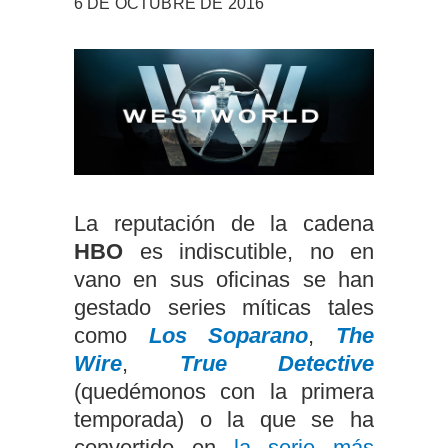
6 DE OCTUBRE DE 2016
La reputación de la cadena
HBO
es indiscutible, no en
vano en sus oficinas se han
gestado series míticas tales
como
Los Soparano
,
The
Wire
,
True Detective
(quedémonos con la primera
temporada) o la que se ha
convertido en
la serie más