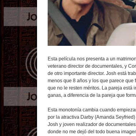
Esta película nos presenta a un matrimon
veterano director de documentales, y Co
de otro importante director. Josh está tra
menos que 8 años y los que parece que fal
que no le resten méritos. La pareja está 
ganas, a diferencia de la pareja que for
Esta monotonía cambia cuando empiezan a
por la atractiva Darby (Amanda Seyfried
Josh y joven realizador de documentales.
donde no me dejó del todo buena imagen