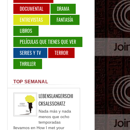
DOCUMENTAL
DRAMA
ENTREVISTAS
FANTASÍA
LIBROS
PELÍCULAS QUE TIENES QUE VER
SERIES Y TV
TERROR
THRILLER
TOP SEMANAL
LEBENSLANGERSCHI
CKSALSSCHATZ
Nada más y nada
menos que ocho
temporadas
llevamos en How I met your