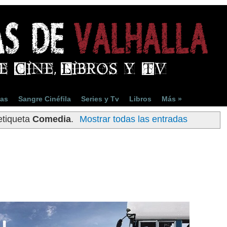
ias
Sangre Cinéfila
Series y Tv
Libros
Más »
etiqueta
Comedia
.
Mostrar todas las entradas