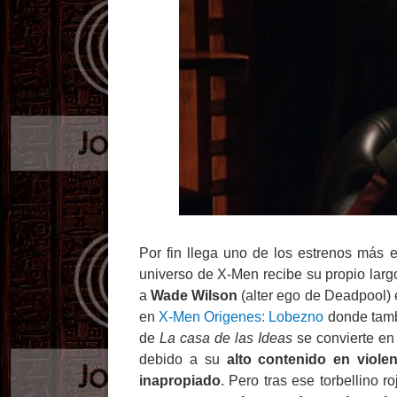
Por fin llega uno de los estrenos más 
universo de X-Men recibe su propio lar
a
Wade Wilson
(alter ego de Deadpool) 
en
X-Men Origenes: Lobezno
donde tam
de
La casa de las Ideas
se convierte en
debido a su
alto contenido en viol
inapropiado
. Pero tras ese torbellino 