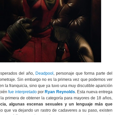
esperados del año,
Deadpool
, personaje que forma parte del
gometraje. Sin embargo no es la primera vez que podemos ver
en la franquicia, sino que ya tuvo una muy discutible aparición
bién
fue interpretado
por
Ryan Reynolds
. Esta nueva entrega
 la primera de obtener la categoría para mayores de 18 años,
encia, algunas escenas sexuales y un lenguaje más que
rojo que va dejando un rastro de cadaveres a su paso, existen