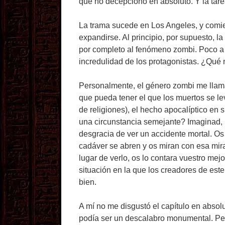
que no decepcionó en absoluto. Y la tar
La trama sucede en Los Angeles, y comie
expandirse. Al principio, por supuesto, l
por completo al fenómeno zombi. Poco a p
incredulidad de los protagonistas. ¿Qué
Personalmente, el género zombi me llama 
que pueda tener el que los muertos se l
de religiones), el hecho apocalíptico en
una circunstancia semejante? Imaginad, po
desgracia de ver un accidente mortal. Os 
cadáver se abren y os miran con esa mirad
lugar de verlo, os lo contara vuestro mej
situación en la que los creadores de est
bien.
A mí no me disgustó el capítulo en absolu
podía ser un descalabro monumental. Pe