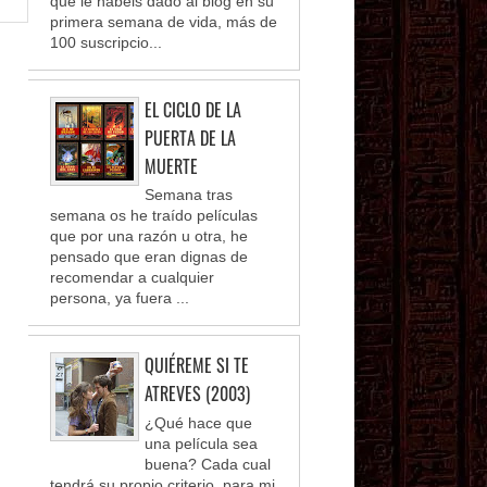
que le habéis dado al blog en su
primera semana de vida, más de
100 suscripcio...
EL CICLO DE LA
PUERTA DE LA
MUERTE
Semana tras
semana os he traído películas
que por una razón u otra, he
pensado que eran dignas de
recomendar a cualquier
persona, ya fuera ...
QUIÉREME SI TE
ATREVES (2003)
¿Qué hace que
una película sea
buena? Cada cual
tendrá su propio criterio, para mi