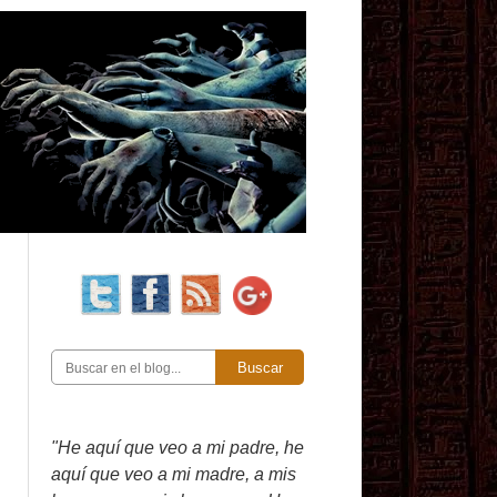
Buscar
"He aquí que veo a mi padre, he
aquí que veo a mi madre, a mis