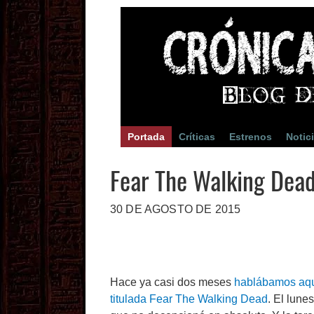
Portada
Críticas
Estrenos
Notic
Fear The Walking Dead
30 DE AGOSTO DE 2015
Hace ya casi dos meses
hablábamos aqu
titulada Fear The Walking Dead
. El lune