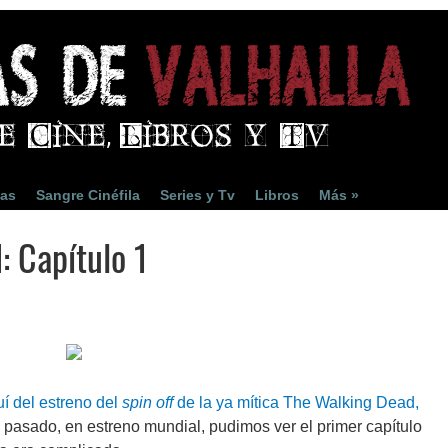
ias
Sangre Cinéfila
Series y Tv
Libros
Más »
: Capítulo 1
í del estreno del
spin off
de la ya mítica The Walking Dead,
s pasado, en estreno mundial, pudimos ver el primer capítulo