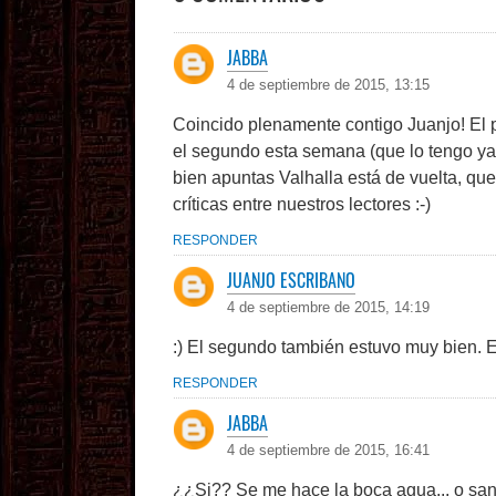
JABBA
4 de septiembre de 2015, 13:15
Coincido plenamente contigo Juanjo! El 
el segundo esta semana (que lo tengo ya
bien apuntas Valhalla está de vuelta, que
críticas entre nuestros lectores :-)
RESPONDER
JUANJO ESCRIBANO
4 de septiembre de 2015, 14:19
:) El segundo también estuvo muy bien. Es
RESPONDER
JABBA
4 de septiembre de 2015, 16:41
¿¿Si?? Se me hace la boca agua... o san