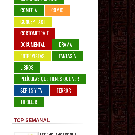
COMEDIA
COMIC
CONCEPT ART
CORTOMETRAJE
DOCUMENTAL
DRAMA
ENTREVISTAS
FANTASÍA
LIBROS
PELÍCULAS QUE TIENES QUE VER
SERIES Y TV
TERROR
THRILLER
TOP SEMANAL