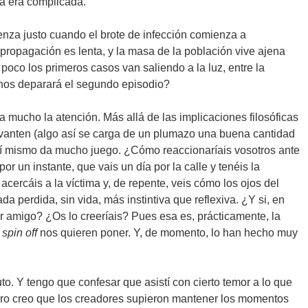
ea era complicada.
nza justo cuando el brote de infección comienza a
a propagación es lenta, y la masa de la población vive ajena
oco los primeros casos van saliendo a la luz, entre la
 nos deparará el segundo episodio?
mucho la atención. Más allá de las implicaciones filosóficas
evanten (algo así se carga de un plumazo una buena cantidad
 sí mismo da mucho juego. ¿Cómo reaccionaríais vosotros ante
r un instante, que vais un día por la calle y tenéis la
acercáis a la víctima y, de repente, veis cómo los ojos del
a perdida, sin vida, más instintiva que reflexiva. ¿Y si, en
or amigo? ¿Os lo creeríais? Pues esa es, prácticamente, la
e
spin off
nos quieren poner. Y, de momento, lo han hecho muy
to. Y tengo que confesar que asistí con cierto temor a lo que
ro creo que los creadores supieron mantener los momentos