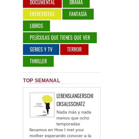
DOCUMENTAL
DRAMA
ENTREVISTAS
FANTASÍA
LIBROS
PELÍCULAS QUE TIENES QUE VER
SERIES Y TV
TERROR
THRILLER
TOP SEMANAL
LEBENSLANGERSCHI
CKSALSSCHATZ
Nada más y nada
menos que ocho
temporadas
llevamos en How I met your
mother esperando conocer a la