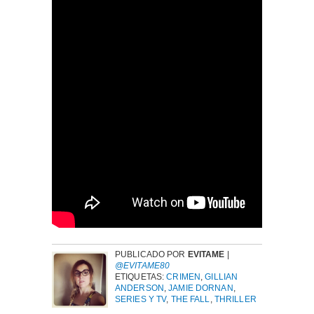
PUBLICADO POR
EVITAME
|
@EVITAME80
ETIQUETAS:
CRIMEN
,
GILLIAN
ANDERSON
,
JAMIE DORNAN
,
SERIES Y TV
,
THE FALL
,
THRILLER