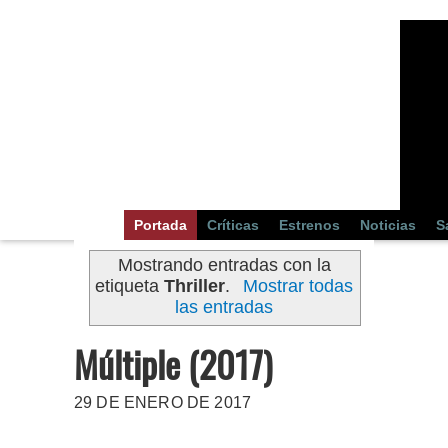
Portada
Críticas
Estrenos
Noticias
S
Mostrando entradas con la
etiqueta
Thriller
.
Mostrar todas
las entradas
Múltiple (2017)
29 DE ENERO DE 2017