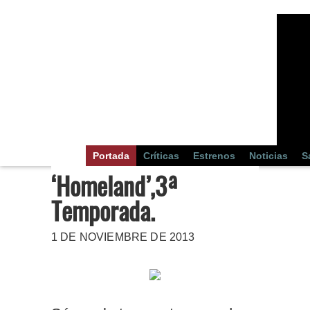
Portada
Críticas
Estrenos
Noticias
S
‘Homeland’,3ª
Temporada.
1 DE NOVIEMBRE DE 2013