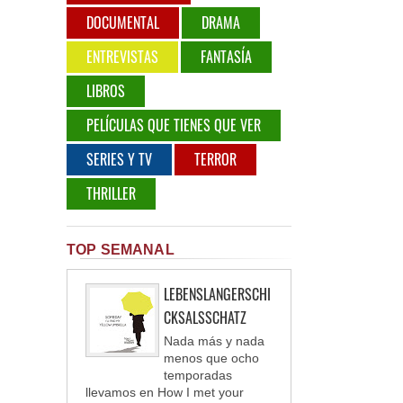
DOCUMENTAL
DRAMA
ENTREVISTAS
FANTASÍA
LIBROS
PELÍCULAS QUE TIENES QUE VER
SERIES Y TV
TERROR
THRILLER
TOP SEMANAL
LEBENSLANGERSCHI
CKSALSSCHATZ
Nada más y nada
menos que ocho
temporadas
llevamos en How I met your