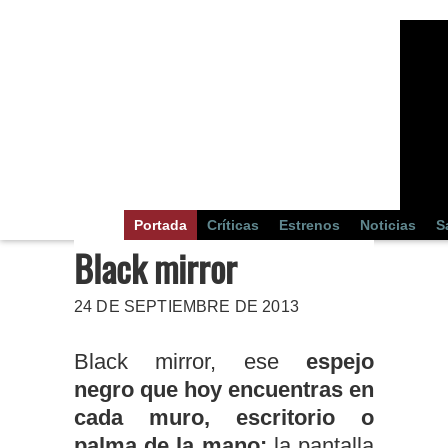
Portada
Críticas
Estrenos
Noticias
S
Black mirror
24 DE SEPTIEMBRE DE 2013
Black mirror, ese
espejo
negro que hoy encuentras en
cada muro, escritorio o
palma de la mano:
la pantalla