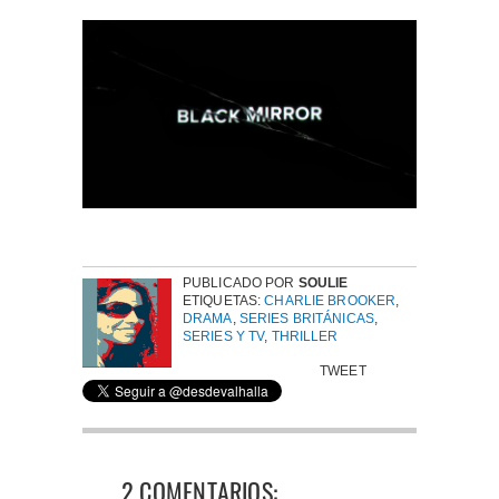
PUBLICADO POR
SOULIE
ETIQUETAS:
CHARLIE BROOKER
,
DRAMA
,
SERIES BRITÁNICAS
,
SERIES Y TV
,
THRILLER
TWEET
2 COMENTARIOS: