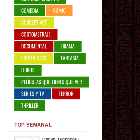
COMEDIA
COMIC
CONCEPT ART
CORTOMETRAJE
DOCUMENTAL
DRAMA
ENTREVISTAS
FANTASÍA
LIBROS
PELÍCULAS QUE TIENES QUE VER
SERIES Y TV
TERROR
THRILLER
TOP SEMANAL