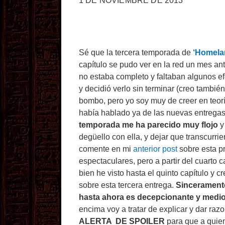
1 DE NOVIEMBRE DE 2013
Sé que la tercera temporada de
‘Homela
capítulo se pudo ver en la red un mes ant
no estaba completo y faltaban algunos ef
y decidió verlo sin terminar (creo tambié
bombo, pero yo soy muy de creer en teorí
había hablado ya de las nuevas entregas
temporada me ha parecido muy flojo
y
degüello con ella, y dejar que transcurr
comente en mi
anterior post
sobre esta p
espectaculares, pero a partir del cuarto 
bien he visto hasta el quinto capítulo y
sobre esta tercera entrega.
Sinceramente
hasta ahora es decepcionante y medi
encima voy a tratar de explicar y dar ra
ALERTA DE SPOILER
para que a quien