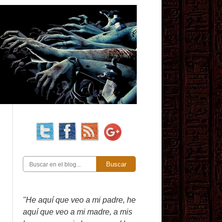
Buscar
"He aquí que veo a mi padre, he
aquí que veo a mi madre, a mis