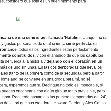
tores, considero que este es un buen momento para
cana de una serie israelí llamada ‘Hatufim’
, aunque no es
s y gustos personales de una) sí
es la serie perfecta
, es
y romance
, todos estos ingredientes están perfectamente
lmente construidos
, y con el añadido de que los
capítulos
ta de tuerca a la historia y
dejando con el corazón en un
más de uno sin uñas. En las dos temporadas que lleva los
les (tanto de la primera como de la segunda), pero a partir
 'Homeland' se convierte en una droga para mí, no sé
rcera, esperemos que sí. Decir que no todo es impecable, si
 puedes encontrarte con algún giro un tanto previsible, pero
plejo/a. Recuerda bastante a las primeras temporadas de ‘24’,
ón descubrí que sus creadores Howard Gordon y Alex Gansa