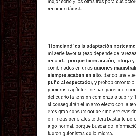
mejor serie y las otras tres para sus ac
recomendárosla.
‘Homeland’ es la adaptación norteameri
mi serie favorita (eso depende de rareza
redonda,
porque tiene acción, intriga 
combinados en unos
guiones magistra
siempre acaban en alto
, dando una vuel
puño al espectador,
y probablemente a 
primeros capítulos me han parecido norma
del cuarto la tensión comienza a subir y
si conseguirán el mismo efecto con la te
eres gran consumidor de cine y televisión
en líneas generales te deja bastante per
algo normal, porque buscando informaci
fueron guionistas de la misma.