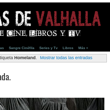
ias
Sangre Cinéfila
Series y Tv
Libros
Más »
tiqueta
Homeland
.
Mostrar todas las entradas
ada.