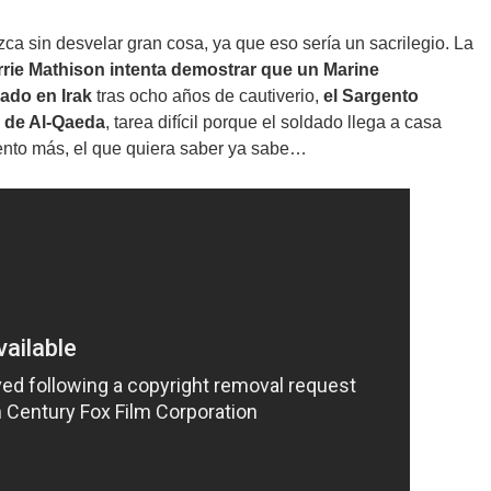
ca sin desvelar gran cosa, ya que eso sería un sacrilegio. La
rrie Mathison intenta demostrar que un Marine
ado en Irak
tras ocho años de cautiverio,
el Sargento
s de Al-Qaeda
, tarea difícil porque el soldado llega a casa
ento más, el que quiera saber ya sabe…