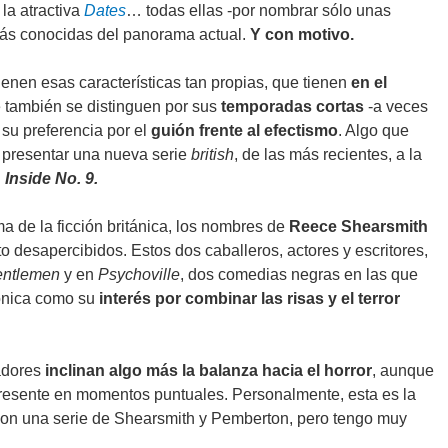
, la atractiva
Dates
… todas ellas -por nombrar sólo unas
más conocidas del panorama actual.
Y con motivo.
tienen esas características tan propias, que tienen
en el
 también se distinguen por sus
temporadas cortas
-a veces
y su preferencia por el
guión frente al efectismo
. Algo que
 presentar una nueva serie
british
, de las más recientes, a la
:
Inside No. 9.
a de la ficción británica, los nombres de
Reece Shearsmith
 desapercibidos. Estos dos caballeros, actores y escritores,
entlemen
y en
Psychoville
, dos comedias negras en las que
ónica como su
interés por combinar las risas y el terror
eadores
inclinan algo más la balanza hacia el horror
, aunque
presente en momentos puntuales. Personalmente, esta es la
 con una serie de Shearsmith y Pemberton, pero tengo muy