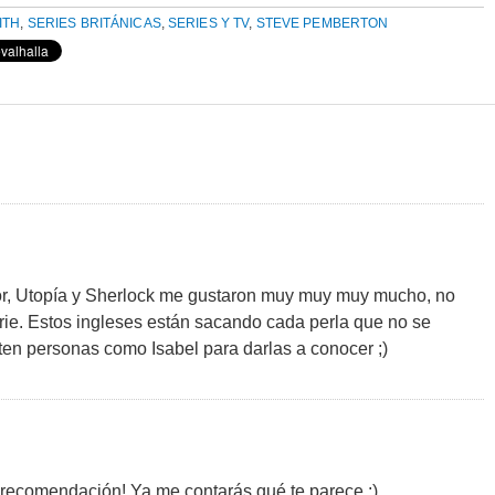
ITH
,
SERIES BRITÁNICAS
,
SERIES Y TV
,
STEVE PEMBERTON
ror, Utopía y Sherlock me gustaron muy muy muy mucho, no
rie. Estos ingleses están sacando cada perla que no se
ten personas como Isabel para darlas a conocer ;)
a recomendación! Ya me contarás qué te parece :)