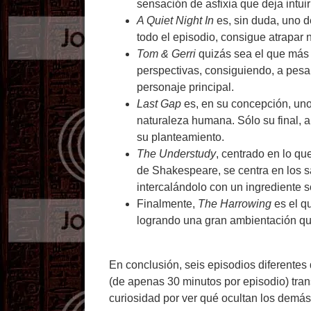
sensación de asfixia que deja intuir e
A Quiet Night In
es, sin duda, uno d
todo el episodio, consigue atrapar
Tom & Gerri
quizás sea el que más j
perspectivas, consiguiendo, a pesar
personaje principal.
Last Gap
es, en su concepción, uno 
naturaleza humana. Sólo su final, 
su planteamiento.
The Understudy
, centrado en lo qu
de Shakespeare, se centra en los sa
intercalándolo con un ingrediente 
Finalmente,
The Harrowing
es el q
logrando una gran ambientación qu
En conclusión, seis episodios diferentes
(de apenas 30 minutos por episodio) tran
curiosidad por ver qué ocultan los demá