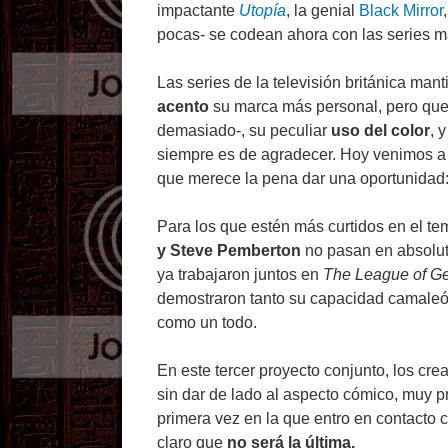
impactante
Utopía
, la genial
Black Mirror
pocas- se codean ahora con las series 
Las series de la televisión británica man
acento
su marca más personal, pero que
demasiado-, su peculiar
uso del color
, 
siempre es de agradecer. Hoy venimos a
que merece la pena dar una oportunidad
Para los que estén más curtidos en el tem
y Steve Pemberton
no pasan en absoluto
ya trabajaron juntos en
The League of G
demostraron tanto su capacidad camale
como un todo.
En este tercer proyecto conjunto, los cr
sin dar de lado al aspecto cómico, muy 
primera vez en la que entro en contacto
claro que
no será la última.