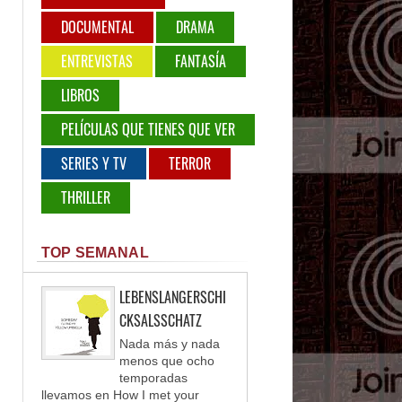
DOCUMENTAL
DRAMA
ENTREVISTAS
FANTASÍA
LIBROS
PELÍCULAS QUE TIENES QUE VER
SERIES Y TV
TERROR
THRILLER
TOP SEMANAL
LEBENSLANGERSCHI
CKSALSSCHATZ
Nada más y nada
menos que ocho
temporadas
llevamos en How I met your