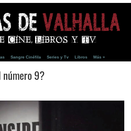
ias
Sangre Cinéfila
Series y Tv
Libros
Más »
al número 9?