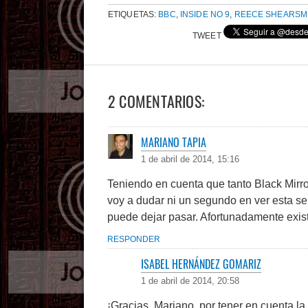
ETIQUETAS:
BBC
,
INSIDE NO 9
,
REECE SHEARSM
TWEET
2 COMENTARIOS:
MARIANO TAPIA
1 de abril de 2014, 15:16
Teniendo en cuenta que tanto Black Mir
voy a dudar ni un segundo en ver esta se
puede dejar pasar. Afortunadamente exis
RESPONDER
ISABEL HERNÁNDEZ GOMARIZ
1 de abril de 2014, 20:58
¡Gracias, Mariano, por tener en cuenta l