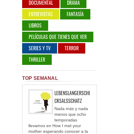
DOCUMENTAL
DRAMA
ENTREVISTAS
FANTASÍA
LIBROS
PELÍCULAS QUE TIENES QUE VER
SERIES Y TV
TERROR
THRILLER
TOP SEMANAL
LEBENSLANGERSCHI
CKSALSSCHATZ
Nada más y nada
menos que ocho
temporadas
llevamos en How I met your
mother esperando conocer a la