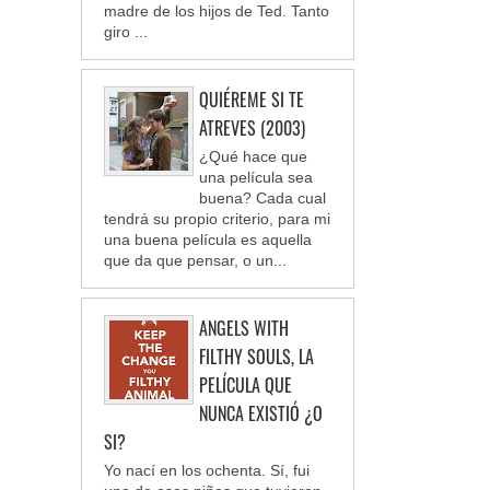
madre de los hijos de Ted. Tanto
giro ...
QUIÉREME SI TE
ATREVES (2003)
¿Qué hace que
una película sea
buena? Cada cual
tendrá su propio criterio, para mi
una buena película es aquella
que da que pensar, o un...
ANGELS WITH
FILTHY SOULS, LA
PELÍCULA QUE
NUNCA EXISTIÓ ¿O
SI?
Yo nací en los ochenta. Sí, fui