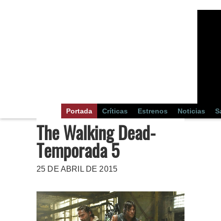
Portada
Críticas
Estrenos
Noticias
S
The Walking Dead-
Temporada 5
25 DE ABRIL DE 2015