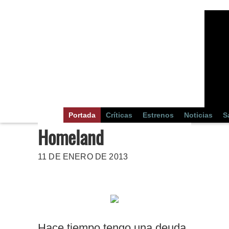
Portada
Críticas
Estrenos
Noticias
S
Homeland
11 DE ENERO DE 2013
Hace tiempo tengo una deuda