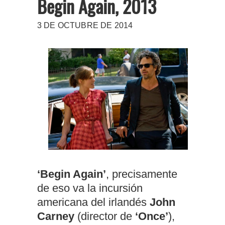
Begin Again, 2013
3 DE OCTUBRE DE 2014
‘Begin Again’
, precisamente
de eso va la incursión
americana del irlandés
John
Carney
(director de
‘Once’
),