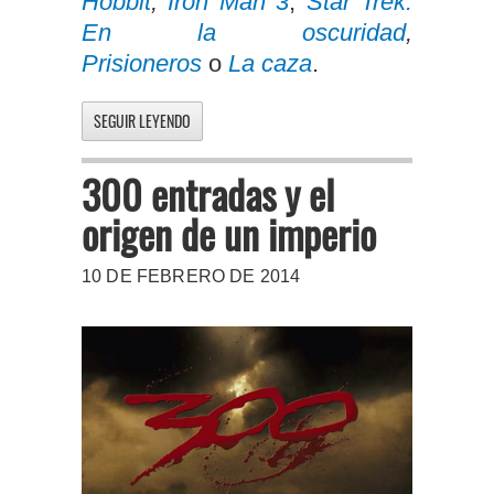
Hobbit
,
Iron Man 3
,
Star Trek:
En la oscuridad
,
Prisioneros
o
La caza
.
SEGUIR LEYENDO
300 entradas y el
origen de un imperio
10 DE FEBRERO DE 2014