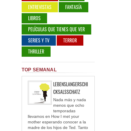
ENTREVISTAS
FANTASÍA
LIBROS
PELÍCULAS QUE TIENES QUE VER
SERIES Y TV
TERROR
THRILLER
TOP SEMANAL
LEBENSLANGERSCHI
CKSALSSCHATZ
Nada más y nada
menos que ocho
temporadas
llevamos en How I met your
mother esperando conocer a la
madre de los hijos de Ted. Tanto