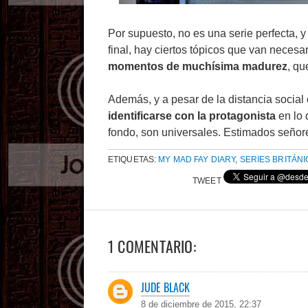
Por supuesto, no es una serie perfecta, 
final, hay ciertos tópicos que van necesa
momentos de muchísima madurez
, qu
Además, y a pesar de la distancia social
identificarse con la protagonista
en lo 
fondo, son universales. Estimados seño
ETIQUETAS:
MY MAD FAY DIARY
,
SERIES BRITÁN
TWEET
1 COMENTARIO:
JUDE BLACK
8 de diciembre de 2015, 22:37