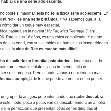
 hablar de una serie adolescente.
o podréis imaginar, esta no es la típica serie adolescente. En
ostureo -,
es una serie británica.
Y ya sabemos que, a la
en cómo dar un toque muy especial.
fica basada en la novela “
My Fat, Mad Teenage Diary
”,
996. Rae, a sus 16 años, es una chica complicada. Y no me
cos de esa edad, con sus cambios de humor, sus inseguridades
o esto,
la vida de Rae es mucho más difícil.
a de salir de un hospital psiquiátrico,
donde ha estado
sufre problemas mentales, y una tremenda falta de
e ser su sobrepeso. Pero cuando vamos conociéndola más,
ho más compleja
de lo que puede aparentar en un primer
en un grupo de amigos, pero intentando que
nadie descubra
 De este modo, poco a poco, vamos descubriendo a un amplio
e la perfección que presentan otras series dirigidas al