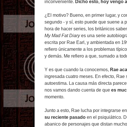
inconveniente.
Dicho esto, hoy vengo a
¿El motivo? Bueno, en primer lugar, y com
segundo - y sí, esto puede que suene a p
hora de hacer series, los británicos sab
My Mad Fat Diary
es una serie autobiográ
escrita por Rae Earl, y ambientada en 1
refiero únicamente a los problemas típi
y demás. Me refiero a que, sumado a tod
Y es que cuando la conocemos,
Rae acab
ingresada cuatro meses. En efecto, Rae 
autoestima. La causa más directa parec
nos vamos dando cuenta de que
es muc
momento.
Junto a esto, Rae lucha por integrarse 
su reciente pasado
en el psiquiátrico.
abanico de personajes que distan mucho d