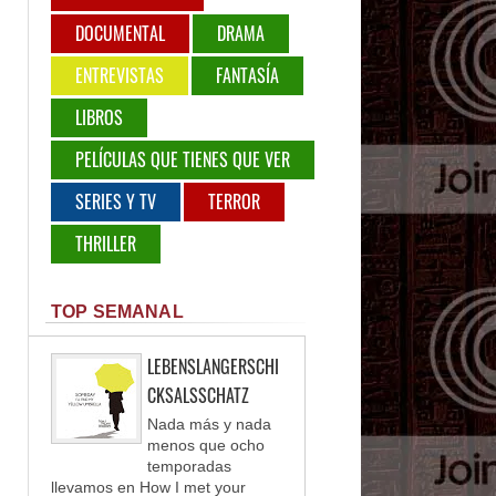
DOCUMENTAL
DRAMA
ENTREVISTAS
FANTASÍA
LIBROS
PELÍCULAS QUE TIENES QUE VER
SERIES Y TV
TERROR
THRILLER
TOP SEMANAL
LEBENSLANGERSCHI
CKSALSSCHATZ
Nada más y nada
menos que ocho
temporadas
llevamos en How I met your