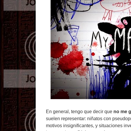
En general, tengo que decir que
no me g
suelen representar: niñatos con pseudopr
motivos insignificantes, y situaciones inv