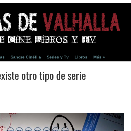
ias
Sangre Cinéfila
Series y Tv
Libros
Más »
xiste otro tipo de serie