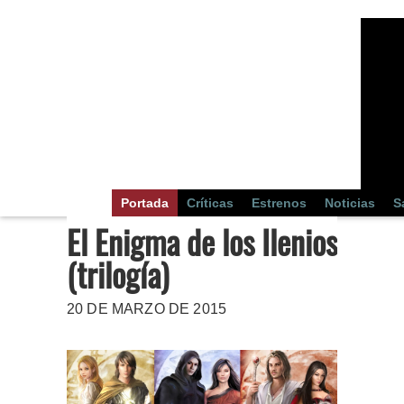
Portada
Críticas
Estrenos
Noticias
S
El Enigma de los Ilenios
(trilogía)
20 DE MARZO DE 2015