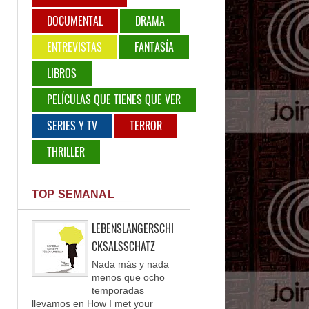
DOCUMENTAL
DRAMA
ENTREVISTAS
FANTASÍA
LIBROS
PELÍCULAS QUE TIENES QUE VER
SERIES Y TV
TERROR
THRILLER
TOP SEMANAL
LEBENSLANGERSCHI
CKSALSSCHATZ
Nada más y nada
menos que ocho
temporadas
llevamos en How I met your