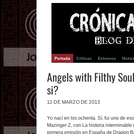
Portada
Críticas
Estrenos
Notic
Angels with Filthy Soul
si?
12 DE MARZO DE 2013
Yo nací en los ochenta. Sí, fui uno de e
Mazinger Z, con La historia interminable 
primera emisión en España de Dragon Bal