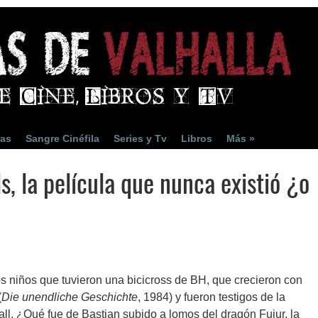
ias
Sangre Cinéfila
Series y Tv
Libros
Más »
s, la película que nunca existió ¿o
sos niños que tuvieron una bicicross de BH, que crecieron con
(
Die unendliche Geschichte
, 1984) y fueron testigos de la
l. ¿Qué fue de Bastian subido a lomos del dragón Fujur, la