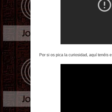
Por si os pica la curiosidad, aquí tenéis el