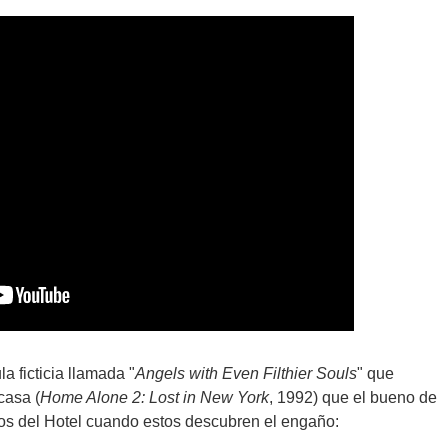
a ficticia llamada "
Angels with Even Filthier Souls
" que
casa (
Home Alone 2: Lost in New York
, 1992) que el bueno de
dos del Hotel cuando estos descubren el engaño: