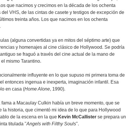
? Los que nacimos y crecimos en la década de los ochenta
 del VHS, de las cintas de casete y testigos de excepción de
 últimos treinta años. Los que nacimos en los ochenta
.
ulas (alguna convertidas ya en mitos del séptimo arte) que
rencias y homenajes al cine clásico de Hollywood. Se podría
antiguo se fraguó a través del cine actual de la mano de
 el mismo Tarantino.
pcionalmente influyente en lo que supuso mi primera toma de
el entonces ingenua e inexperta, imaginación infantil. Esa
lo en casa (
Home Alone
, 1990).
 la fama a Macaulay Culkin había un breve momento, que se
e la historia, que cimentó mi idea de lo que para Hollywood
 Hablo de la escena en la que
Kevin McCallister
se prepara un
nta titulada "
Angels with Filthy Souls
".