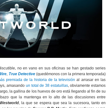
iscutible, no en vano en sus oficinas se han gestado series
Wire
,
True Detective
(quedémonos con la primera temporada)
más premiada de la historia de la televisión
al arrasar en las
mmys, amasando
un total de 38 estatuillas
, obviamente estamos
argo, la gallina de los huevos de oro está llegando al fin de su
ombazo que la mantenga en lo alto de las discusiones entre
Westworld
, la que se espera que sea la sucesora, tanto en