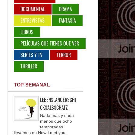
DOCUMENTAL
DRAMA
ENTREVISTAS
FANTASÍA
LIBROS
PELÍCULAS QUE TIENES QUE VER
SERIES Y TV
TERROR
THRILLER
TOP SEMANAL
LEBENSLANGERSCHI
CKSALSSCHATZ
Nada más y nada
menos que ocho
temporadas
llevamos en How I met your