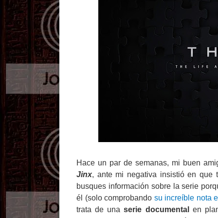
Hace un par de semanas, mi buen amig
Jinx
, ante mi negativa insistió en que 
busques información sobre la serie porq
él (solo comprobando
su increíble nota e
trata de una
serie documental
en pl