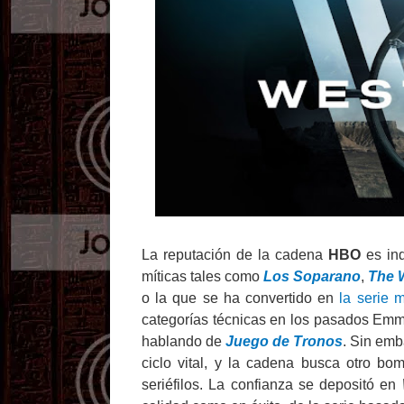
La reputación de la cadena
HBO
es ind
míticas tales como
Los Soparano
,
The 
o la que se ha convertido en
la serie 
categorías técnicas en los pasados E
hablando de
Juego de Tronos
. Sin emb
ciclo vital, y la cadena busca otro b
seriéfilos. La confianza se depositó en