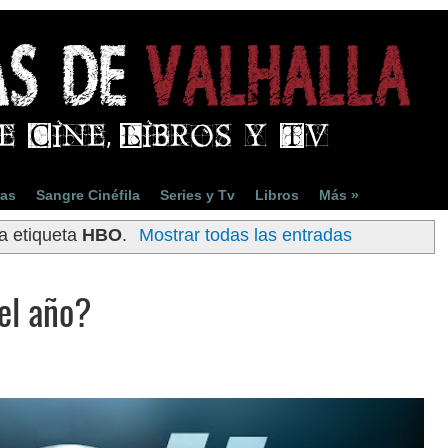
ias
Sangre Cinéfila
Series y Tv
Libros
Más »
a etiqueta
HBO
.
Mostrar todas las entradas
el año?