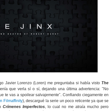
o Javier Lorenzo (Loren) me preguntaba si había visto
The
tenía que verla sí o sí, dejando una última advertencia: "No
ue te vas a spoilear salvajemente". Confiando ciegamente en
n Filmaffinity
), descargué la serie un poco reticente ya que se
an
Crímenes Imperfectos
, lo cual no me atraía mucho pero