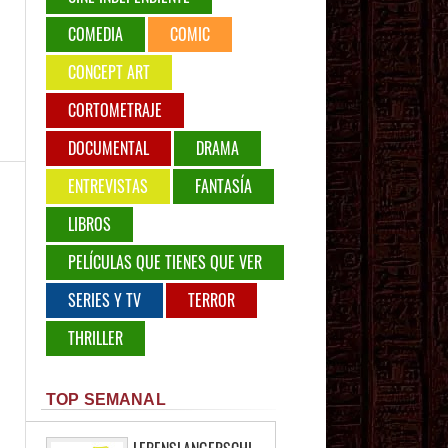
COMEDIA
COMIC
CONCEPT ART
CORTOMETRAJE
DOCUMENTAL
DRAMA
ENTREVISTAS
FANTASÍA
LIBROS
PELÍCULAS QUE TIENES QUE VER
SERIES Y TV
TERROR
THRILLER
TOP SEMANAL