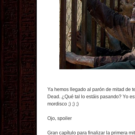
Ya hemos llegado al parón de mitad de 
Dead. ¿Qué tal lo estáis pasando? Yo est
mordisco ;) ;) ;)
Ojo, spoiler
Gran capítulo para finalizar la primera 