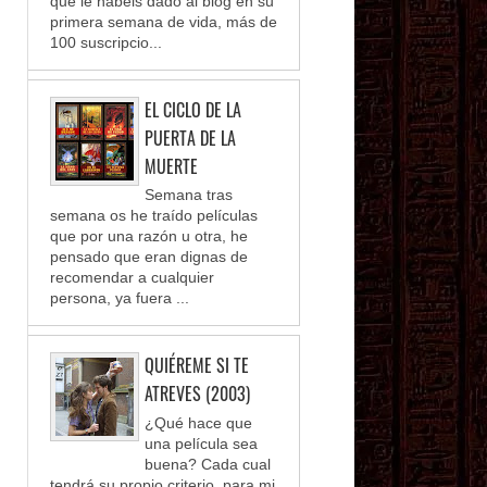
que le habéis dado al blog en su
primera semana de vida, más de
100 suscripcio...
EL CICLO DE LA
PUERTA DE LA
MUERTE
Semana tras
semana os he traído películas
que por una razón u otra, he
pensado que eran dignas de
recomendar a cualquier
persona, ya fuera ...
QUIÉREME SI TE
ATREVES (2003)
¿Qué hace que
una película sea
buena? Cada cual
tendrá su propio criterio, para mi