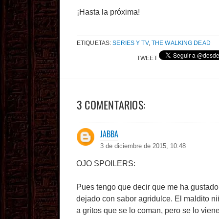
¡Hasta la próxima!
ETIQUETAS:
SERIES Y TV
,
THE WALKING DEAD
TWEET
3 COMENTARIOS:
JABBA
3 de diciembre de 2015, 10:48
OJO SPOILERS:
Pues tengo que decir que me ha gustado b
dejado con sabor agridulce. El maldito niñ
a gritos que se lo coman, pero se lo vien