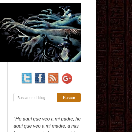
Buscar
"He aquí que veo a mi padre, he
aquí que veo a mi madre, a mis