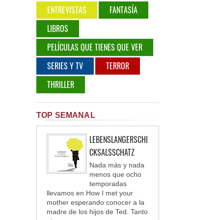
ENTREVISTAS
FANTASÍA
LIBROS
PELÍCULAS QUE TIENES QUE VER
SERIES Y TV
TERROR
THRILLER
TOP SEMANAL
LEBENSLANGERSCHI
CKSALSSCHATZ
Nada más y nada
menos que ocho
temporadas
llevamos en How I met your
mother esperando conocer a la
madre de los hijos de Ted. Tanto