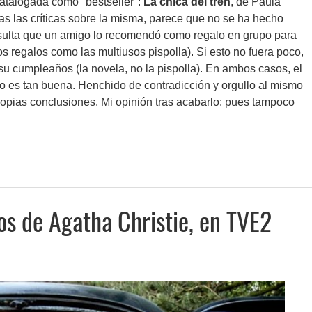
atalogada como "bestseller":
La chica del tren
, de Paula
s las críticas sobre la misma, parece que no se ha hecho
sulta que un amigo lo recomendó como regalo en grupo para
s regalos como las multiusos pispolla). Si esto no fuera poco,
u cumpleaños (la novela, no la pispolla). En ambos casos, el
o es tan buena. Henchido de contradicción y orgullo al mismo
ropias conclusiones. Mi opinión tras acabarlo: pues tampoco
os de Agatha Christie, en TVE2