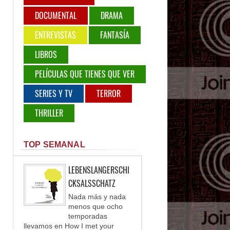
DOCUMENTAL
DRAMA
ENTREVISTAS
FANTASÍA
LIBROS
PELÍCULAS QUE TIENES QUE VER
SERIES Y TV
TERROR
THRILLER
TOP SEMANAL
LEBENSLANGERSCHI
CKSALSSCHATZ
Nada más y nada
menos que ocho
temporadas
llevamos en How I met your