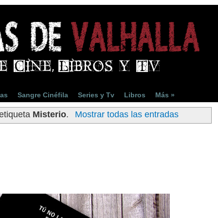
ias
Sangre Cinéfila
Series y Tv
Libros
Más »
etiqueta
Misterio
.
Mostrar todas las entradas