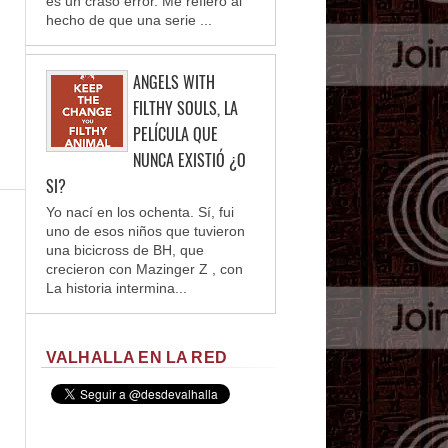
es un craso error. Me refiero al
hecho de que una serie ...
ANGELS WITH
FILTHY SOULS, LA
PELÍCULA QUE
NUNCA EXISTIÓ ¿O
SI?
Yo nací en los ochenta. Sí, fui
uno de esos niños que tuvieron
una bicicross de BH, que
crecieron con Mazinger Z , con
La historia intermina...
VALHALLA EN LA RED