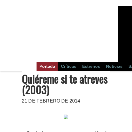
Portada
Críticas
Estrenos
Noticias
S
Quiéreme si te atreves
(2003)
21 DE FEBRERO DE 2014