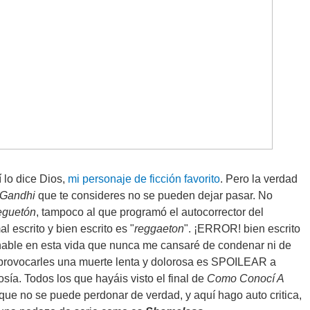
 lo dice Dios,
mi personaje de ficción favorito
. Pero la verdad
Gandhi
que te consideres no se pueden dejar pasar. No
eguetón
, tampoco al que programó el autocorrector del
l escrito y bien escrito es "
reggaeton
". ¡ERROR! bien escrito
nable en esta vida que nunca me cansaré de condenar ni de
 provocarles una muerte lenta y dolorosa es SPOILEAR a
osía. Todos los que hayáis visto el final de
Como Conocí A
o que no se puede perdonar de verdad, y aquí hago auto critica,