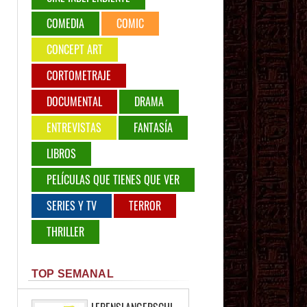
COMEDIA
COMIC
CONCEPT ART
CORTOMETRAJE
DOCUMENTAL
DRAMA
ENTREVISTAS
FANTASÍA
LIBROS
PELÍCULAS QUE TIENES QUE VER
SERIES Y TV
TERROR
THRILLER
TOP SEMANAL