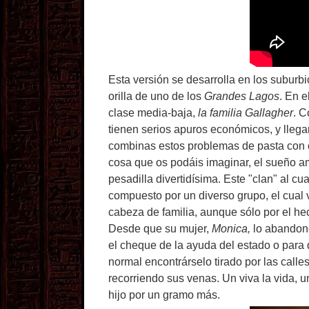
Esta versión se desarrolla en los suburb
orilla de uno de los
Grandes Lagos
. En e
clase media-baja,
la familia
Gallagher
. C
tienen serios apuros económicos, y llega
combinas estos problemas de pasta con o
cosa que os podáis imaginar, el sueño am
pesadilla divertidísima. Este "clan" al c
compuesto por un diverso grupo, el cual
cabeza de familia, aunque sólo por el he
Desde que su mujer,
Monica,
lo abandonó 
el cheque de la ayuda del estado o para d
normal encontrárselo tirado por las call
recorriendo sus venas. Un viva la vida, 
hijo por un gramo más.