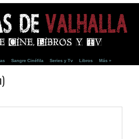
ias
Sangre Cinéfila
Series y Tv
Libros
Más »
n)