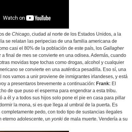
ios de
Chicago
, ciudad al norte de los Estados Unidos, a la
lla se relatan las peripecias de una familia americana de
omo casi el 80% de la población de este país, los
Gallagher
r a final de mes se convierte en una odisea. Además, cuando
tras movidas tope tochas como drogas, alcohol y cualquier
ericano se convierte en una auténtica pesadilla. Eso sí, una
ual nos vamos a unir proviene de inmigrantes irlandeses, y está
 voy a presentaros brevemente a continuación:
Frank:
El
cho de que puso el esperma para engendrar a esta tribu.
a él y a todos sus hijos solo pone el pie en casa para pillar
ormir la mona, si es que llega al umbral de la puerta. Es
es completamente pedo, con todo tipo de sustancias ilegales
un eterno adolescente, un
yonki
de mala muerte. Vendería a su