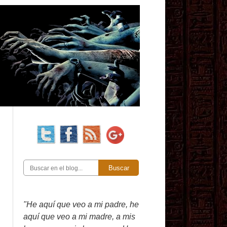
Buscar
"He aquí que veo a mi padre, he
aquí que veo a mi madre, a mis