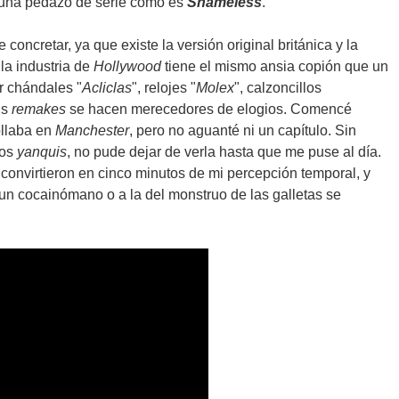
una pedazo de serie como es
Shameless
.
 concretar, ya que existe la versión original británica y la
la industria de
Hollywood
tiene el mismo ansia copión que un
r chándales "
Acliclas
", relojes "
Molex
", calzoncillos
us
remakes
se hacen merecedores de elogios. Comencé
ollaba en
Manchester
, pero no aguanté ni un capítulo. Sin
los
yanquis
, no pude dejar de verla hasta que me puse al día.
 convirtieron en cinco minutos de mi percepción temporal, y
 un cocainómano o a la del monstruo de las galletas se