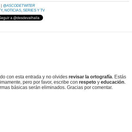
A
|
@ASCODETWITER
TY
,
NOTICIAS
,
SERIES Y TV
ado con esta entrada y no olvides
revisar la ortografía
. Estás
imamente, pero por favor, escribe con
respeto
y
educación
.
rmas básicas serán eliminados. Gracias por comentar.