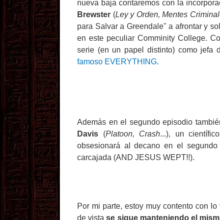
nueva baja contaremos con la incorpora
Brewster
(
Ley y Orden, Mentes Crimina
para Salvar a Greendale" a afrontar y s
en este peculiar Comminity College. Co
serie (en un papel distinto) como jefa
famoso EVERYTHING
.
Además en el segundo episodio también
Davis
(
Platoon, Crash
...), un científ
obsesionará al decano en el segundo
carcajada (AND JESUS WEPT!!).
Por mi parte, estoy muy contento con lo
de vista
se sigue manteniendo el mism