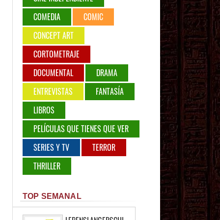
COMEDIA
COMIC
CONCEPT ART
CORTOMETRAJE
DOCUMENTAL
DRAMA
ENTREVISTAS
FANTASÍA
LIBROS
PELÍCULAS QUE TIENES QUE VER
SERIES Y TV
TERROR
THRILLER
TOP SEMANAL