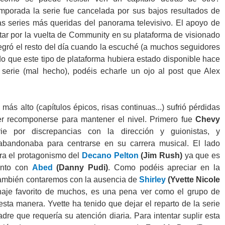
emporada la serie fue cancelada por sus bajos resultados de
as series más queridas del panorama televisivo. El apoyo de
ar por la vuelta de Community en su plataforma de visionado
legró el resto del día cuando la escuché (a muchos seguidores
do que este tipo de plataforma hubiera estado disponible hace
serie (mal hecho), podéis echarle un ojo al post que Alex
s alto (capítulos épicos, risas continuas...) sufrió pérdidas
er recomponerse para mantener el nivel. Primero fue
Chevy
e por discrepancias con la dirección y guionistas, y
bandonaba para centrarse en su carrera musical. El lado
ara el protagonismo del
Decano Pelton
(Jim Rush)
ya que es
junto con
Abed
(Danny Pudi)
. Como podéis apreciar en la
 también contaremos con la ausencia de
Shirley
(Yvette Nicole
naje favorito de muchos, es una pena ver como el grupo de
esta manera. Yvette ha tenido que dejar el reparto de la serie
dre que requería su atención diaria. Para intentar suplir esta