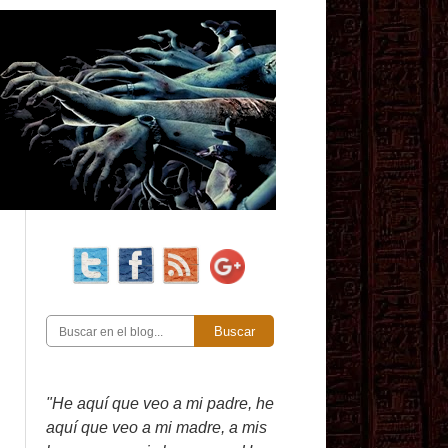
Buscar
"He aquí que veo a mi padre, he
aquí que veo a mi madre, a mis