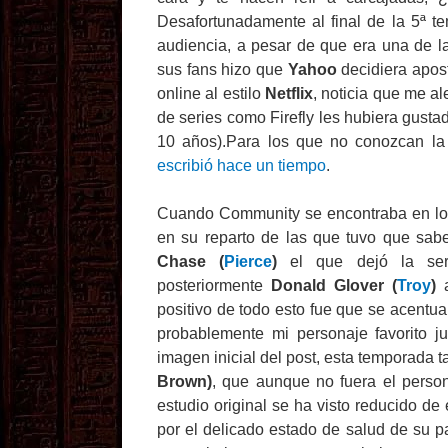
Desafortunadamente al final de la 5ª t
audiencia, a pesar de que era una de l
sus fans hizo que
Yahoo
decidiera apost
online al estilo
Netflix
, noticia que me a
de series como Firefly les hubiera gusta
10 años).Para los que no conozcan la 
escribió hace un tiempo
.
Cuando Community se encontraba en lo má
en su reparto de las que tuvo que sab
Chase (
Pierce
)
el que dejó la seri
posteriormente
Donald Glover (
Troy
)
a
positivo de todo esto fue que se acentu
probablemente mi personaje favorito 
imagen inicial del post, esta temporada
Brown)
, que aunque no fuera el perso
estudio original se ha visto reducido de 
por el delicado estado de salud de su pa