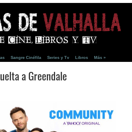
ias
Sangre Cinéfila
Series y Tv
Libros
Más »
uelta a Greendale