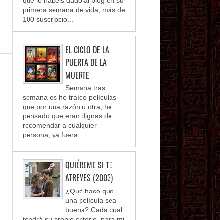
que le habéis dado al blog en su
primera semana de vida, más de
100 suscripcio...
EL CICLO DE LA
PUERTA DE LA
MUERTE
Semana tras
semana os he traído películas
que por una razón u otra, he
pensado que eran dignas de
recomendar a cualquier
persona, ya fuera ...
QUIÉREME SI TE
ATREVES (2003)
¿Qué hace que
una película sea
buena? Cada cual
tendrá su propio criterio, para mi