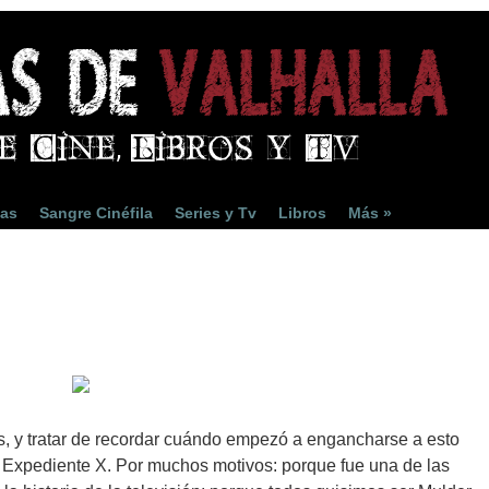
ias
Sangre Cinéfila
Series y Tv
Libros
Más »
rás, y tratar de recordar cuándo empezó a engancharse a esto
to Expediente X. Por muchos motivos: porque fue una de las