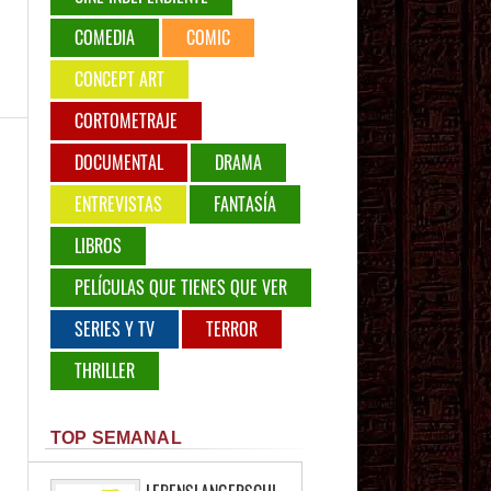
COMEDIA
COMIC
CONCEPT ART
CORTOMETRAJE
DOCUMENTAL
DRAMA
ENTREVISTAS
FANTASÍA
LIBROS
PELÍCULAS QUE TIENES QUE VER
SERIES Y TV
TERROR
THRILLER
TOP SEMANAL