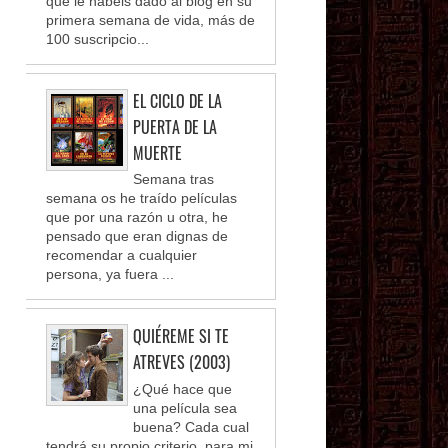
que le habéis dado al blog en su
primera semana de vida, más de
100 suscripcio...
EL CICLO DE LA
PUERTA DE LA
MUERTE
Semana tras
semana os he traído películas
que por una razón u otra, he
pensado que eran dignas de
recomendar a cualquier
persona, ya fuera ...
QUIÉREME SI TE
ATREVES (2003)
¿Qué hace que
una película sea
buena? Cada cual
tendrá su propio criterio, para mi