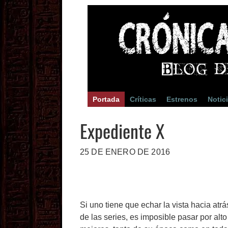
Portada
Críticas
Estrenos
Notic
Expediente X
25 DE ENERO DE 2016
Si uno tiene que echar la vista hacia at
de las series, es imposible pasar por al