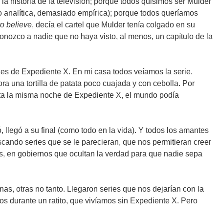
a historia de la televisión; porque todos quisimos ser Mulder
 analítica, demasiado empírica); porque todos queríamos
to believe
, decía el cartel que Mulder tenía colgado en su
onozco a nadie que no haya visto, al menos, un capítulo de la
hes de Expediente X. En mi casa todos veíamos la serie.
 una tortilla de patata poco cuajada y con cebolla. Por
atata la misma noche de Expediente X, el mundo podía
 llegó a su final (como todo en la vida). Y todos los amantes
ando series que se le parecieran, que nos permitieran creer
s, en gobiernos que ocultan la verdad para que nadie sepa
as, otras no tanto. Llegaron series que nos dejarían con la
nos durante un ratito, que vivíamos sin Expediente X. Pero