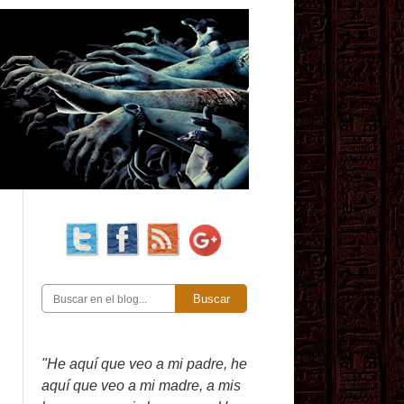
Buscar
"He aquí que veo a mi padre, he
aquí que veo a mi madre, a mis