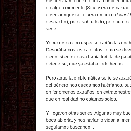
mejores, tanto de su época como en toda l
en algún momento (Scully era demasiado
creer, aunque sólo fuera un poco (
I want 
despacho); pero, sobre todo, porque no c
serie.
Yo recuerdo con especial cariño las noc
Devorábamos los capítulos como se devora
cierto, si en mi casa había tortilla de p
detenerse, que ya estaba todo hecho.
Pero aquella emblemática serie se acabó,
del género nos quedamos huérfanos, busc
en fenómenos extraños, en extraterrestre
que en realidad no estamos solos.
Y llegaron otras series. Algunas muy buen
boca abierta, y nos harían olvidar, al me
seguíamos buscando...