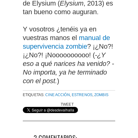
de Elysium (
Elysium
, 2013) es
tan bueno como auguran.
Y vosotros ¿tenéis ya en
vuestras manos el
manual de
supervivencia zombie
? ¡¿No?!
¡¿No?! ¡Noooooooooo! (
-¿Y
eso a qué narices ha venido? -
No importa, ya he terminado
con el post.
)
ETIQUETAS:
CINE ACCIÓN
,
ESTRENOS
,
ZOMBIS
TWEET
2 COMENTARIOS: