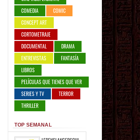
COMEDIA
COMIC
CONCEPT ART
CORTOMETRAJE
DOCUMENTAL
DRAMA
ENTREVISTAS
FANTASÍA
LIBROS
PELÍCULAS QUE TIENES QUE VER
SERIES Y TV
TERROR
THRILLER
TOP SEMANAL