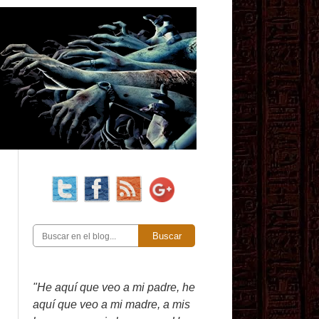
Buscar
"He aquí que veo a mi padre, he
aquí que veo a mi madre, a mis