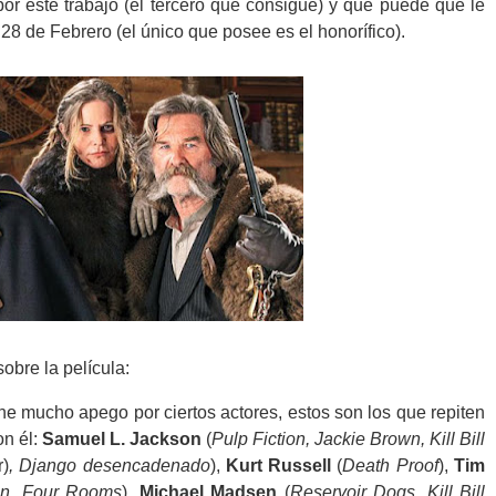
or este trabajo (el tercero que consigue) y que puede que le
 28 de Febrero (el único que posee es el honorífico).
obre la película:
ne mucho apego por ciertos actores, estos son los que repiten
on él:
Samuel L. Jackson
(
Pulp Fiction, Jackie Brown, Kill Bill
r)
, Django desencadenado
),
Kurt Russell
(
Death Proof
),
Tim
ion, Four Rooms
),
Michael Madsen
(
Reservoir Dogs, Kill Bill