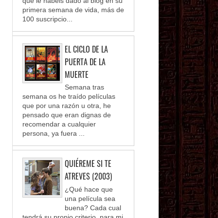
que le habéis dado al blog en su
primera semana de vida, más de
100 suscripcio...
EL CICLO DE LA
PUERTA DE LA
MUERTE
Semana tras
semana os he traído películas
que por una razón u otra, he
pensado que eran dignas de
recomendar a cualquier
persona, ya fuera ...
QUIÉREME SI TE
ATREVES (2003)
¿Qué hace que
una película sea
buena? Cada cual
tendrá su propio criterio, para mi