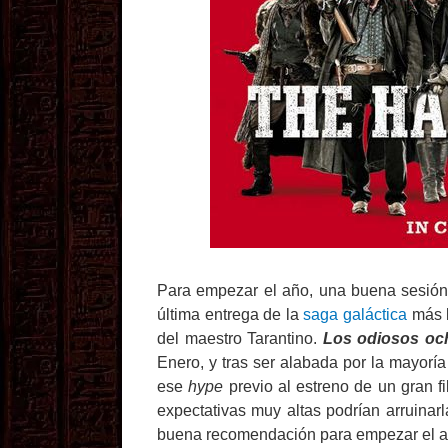
Para empezar el año, una buena sesión 
última entrega de la
saga galáctica
más l
del maestro Tarantino.
Los odiosos oc
Enero, y tras ser alabada por la mayor
ese
hype
previo al estreno de un gran fi
expectativas muy altas podrían arruinar
buena recomendación para empezar el a