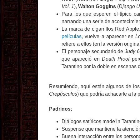
Vol. 1
),
Walton Goggins
(
Django U
Para los que esperen el típico c
narrando una serie de acontecimie
La marca de cigarrillos Red Apple
películas
, vuelve a aparecer en
L
refiere a ellos (en la versión origin
El personaje secundario de
Judy 6
que apareció en
Death Proof
pero
Tarantino por la doble en escenas 
Resumiendo, aquí están algunos de los
Crepúsculos
) que podría achacarle a la p
Padrinos:
Diálogos satíricos made in Tarantin
Suspense que mantiene la atención 
Buena interacción entre los person