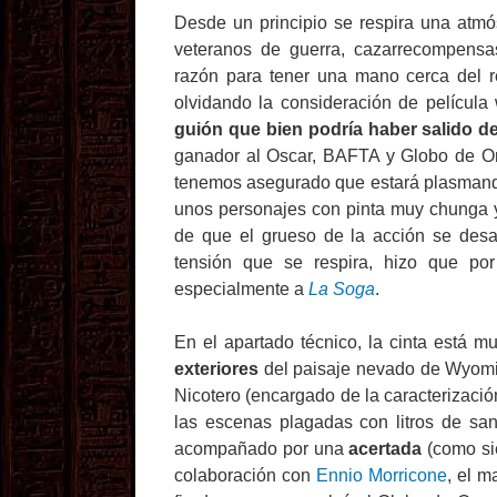
Desde un principio se respira una atmó
veteranos de guerra, cazarrecompensa
razón para tener una mano cerca del 
olvidando la consideración de película
guión que bien podría haber salido d
ganador al Oscar, BAFTA y Globo de O
tenemos asegurado que estará plasmando
unos personajes con pinta muy chunga y
de que el grueso de la acción se desarr
tensión que se respira, hizo que p
especialmente a
La Soga
.
En el apartado técnico, la cinta está 
exteriores
del paisaje nevado de Wyom
Nicotero (encargado de la caracterizaci
las escenas plagadas con litros de san
acompañado por una
acertada
(como s
colaboración con
Ennio Morricone
, el m