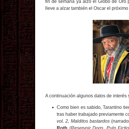
fin de semana ya alzó el Globo de Oro p
lleve a alzar también el Oscar el próximo
A continuación algunos datos de interés s
Como bien es sabido, Tarantino tie
tras haber trabajado previamente c
vol. 2, Malditos bastardos
(narrado
Roth
(
Reservoir Dogs, Pulp Fict