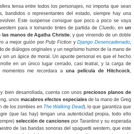
sfera tensa entre todos los personajes, no importa que sean
s, bandidos o representantes del estado, siempre hay una
revolver. Este suspense consigue que poco a poco se vaya
 western para ir tomando tintes de partida de
Cluedo
, en
un
e las manos de Agatha Christie
, y que viniendo de un doble
ro a mejor guión por
Pulp Fiction
y
Django Desencadenado
,
 de diálogos originales y un negrísimo humor de la mano de
 sin un ápice de moral. Un apunte personal es que el hecho
olle en un único lugar cerrado, casi teatral, y la carga de
or momentos me recordara a
una película de Hitchcock
,
muy bien desarrollada, cuenta con unos
preciosos planos de
ing, unos
macabros efectos especiales
de la mano de Greg
ón de los zombies en
The Walking Dead
), lo que garantiza que
gre (que las hay) tengan una autenticidad propia, todo ello
iempre)
selección de canciones
por Tarantino y su esperada
aestro de las bandas sonoras del spaguetti western, que este