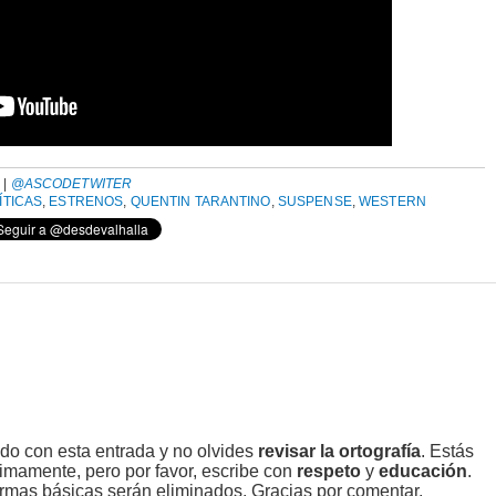
A
|
@ASCODETWITER
ÍTICAS
,
ESTRENOS
,
QUENTIN TARANTINO
,
SUSPENSE
,
WESTERN
ado con esta entrada y no olvides
revisar la ortografía
. Estás
imamente, pero por favor, escribe con
respeto
y
educación
.
rmas básicas serán eliminados. Gracias por comentar.