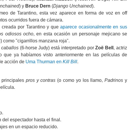
nchained
) y
Bruce Dern
(
Django Unchained
).
ameo de Tarantino, esta vez aparece en forma de voz en off
ntos ocurridos fuera de cámara.
, creada por Tarantino y que
aparece ocasionalmente en sus
os odiosos ocho
, en esta ocasión un personaje mejicano se
al) como "cigarrillos manzana roja".
 caballos
(6-horse Judy) está interpretado por
Zoë Bell
, actriz
 que ya habíamos visto anteriormente en las películas de
de acción de
Uma Thurman en
Kill Bill
.
 principales
pros y contras
(o como yo los llamo,
Padrinos
y
elícula.
o.
del espectador hasta el final.
ajes en un espacio reducido.