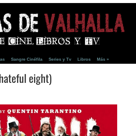
ias
Sangre Cinéfila
Series y Tv
Libros
Más »
hateful eight)