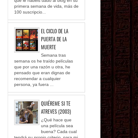
que le habéis dado al blog en su
primera semana de vida, más de
100 suscripcio...
EL CICLO DE LA
PUERTA DE LA
MUERTE
Semana tras
semana os he traído películas
que por una razón u otra, he
pensado que eran dignas de
recomendar a cualquier
persona, ya fuera ...
QUIÉREME SI TE
ATREVES (2003)
¿Qué hace que
una película sea
buena? Cada cual
tendrá su propio criterio, para mi