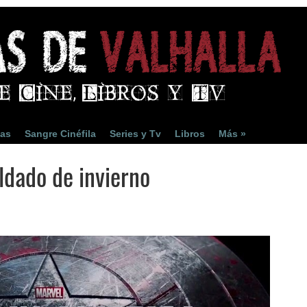
ias
Sangre Cinéfila
Series y Tv
Libros
Más »
ldado de invierno