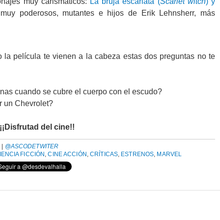
onajes muy carismáticos:
La bruja escarlata (
Scarlet witch
) y
muy poderosos, mutantes e hijos de Erik Lehnsherr, más
do la película te vienen a la cabeza estas dos preguntas no te
ernas cuando se cubre el cuerpo con el escudo?
 un Chevrolet?
¡¡Disfrutad del cine!!
A
|
@ASCODETWITER
IENCIA FICCIÓN
,
CINE ACCIÓN
,
CRÍTICAS
,
ESTRENOS
,
MARVEL