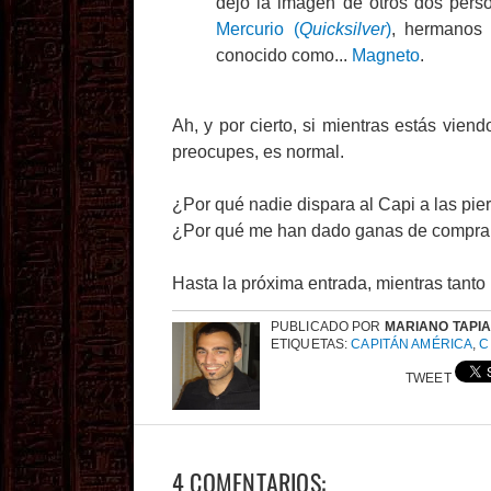
dejó la imagen de otros dos pers
Mercurio (
Quicksilver
)
, hermanos 
conocido como...
Magneto
.
Ah, y por cierto, si mientras estás vien
preocupes, es normal.
¿Por qué nadie dispara al Capi a las pi
¿Por qué me han dado ganas de comprar
Hasta la próxima entrada, mientras tanto
PUBLICADO POR
MARIANO TAPI
ETIQUETAS:
CAPITÁN AMÉRICA
,
C
TWEET
4 COMENTARIOS: