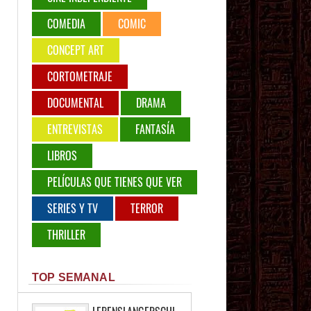
COMEDIA
COMIC
CONCEPT ART
CORTOMETRAJE
DOCUMENTAL
DRAMA
ENTREVISTAS
FANTASÍA
LIBROS
PELÍCULAS QUE TIENES QUE VER
SERIES Y TV
TERROR
THRILLER
TOP SEMANAL