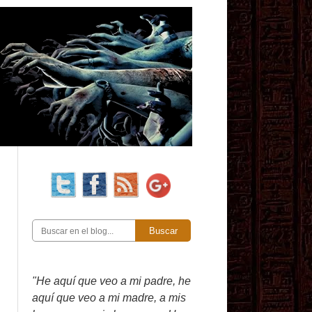
Buscar
"He aquí que veo a mi padre, he
aquí que veo a mi madre, a mis