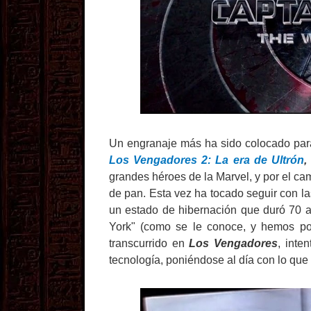
Un engranaje más ha sido colocado para
Los Vengadores 2: La era de Ultrón
grandes héroes de la Marvel, y por el c
de pan. Esta vez ha tocado seguir con l
un estado de hibernación que duró 70 a
York" (como se le conoce, y hemos po
transcurrido en
Los Vengadores
, inte
tecnología, poniéndose al día con lo que 