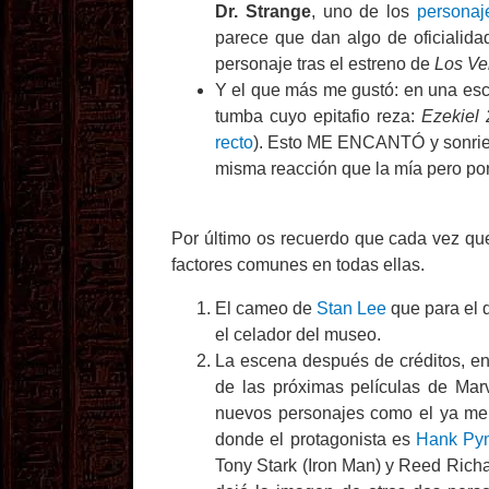
Dr. Strange
, uno de los
personaj
parece que dan algo de oficialida
personaje tras el estreno de
Los Ve
Y el que más me gustó: en una esc
tumba cuyo epitafio reza:
Ezekiel 
recto
). Esto ME ENCANTÓ y sonrien
misma reacción que la mía pero por 
Por último os recuerdo que cada vez que
factores comunes en todas ellas.
El cameo de
Stan Lee
que para el 
el celador del museo.
La escena después de créditos, en
de las próximas películas de Marv
nuevos personajes como el ya men
donde el protagonista es
Hank Py
Tony Stark (Iron Man) y Reed Richa