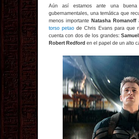
Aún así estamos ante una buena p
gubernamentales, una temática que recu
menos importante
Natasha Romanoff
torso petao
de Chris Evans para que no
cuenta con dos de los grandes:
Samuel
Robert Redford
en el papel de un alto 