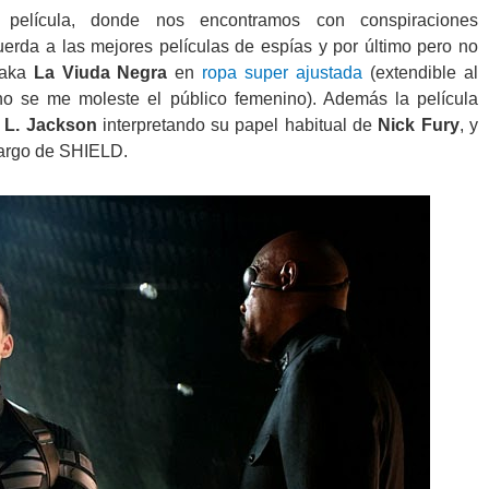
elícula, donde nos encontramos con conspiraciones
erda a las mejores películas de espías y por último pero no
aka
La Viuda Negra
en
ropa super ajustada
(extendible al
 se me moleste el público femenino). Además la película
 L. Jackson
interpretando su papel habitual de
Nick Fury
, y
cargo de SHIELD.