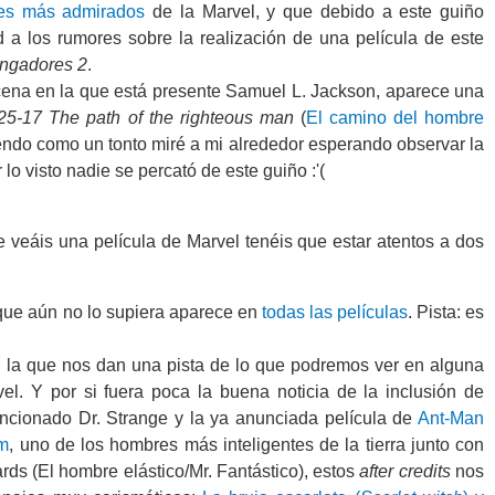
es más admirados
de la Marvel, y que debido a este guiño
d a los rumores sobre la realización de una película de este
ngadores 2
.
ena en la que está presente Samuel L. Jackson, aparece una
25-17 The path of the righteous man
(
El camino del hombre
do como un tonto miré a mi alrededor esperando observar la
lo visto nadie se percató de este guiño :'(
 veáis una película de Marvel tenéis que estar atentos a dos
que aún no lo supiera aparece en
todas las películas
. Pista: es
 la que nos dan una pista de lo que podremos ver en alguna
el. Y por si fuera poca la buena noticia de la inclusión de
cionado Dr. Strange y la ya anunciada película de
Ant-Man
m
, uno de los hombres más inteligentes de la tierra junto con
rds (El hombre elástico/Mr. Fantástico), estos
after credits
nos