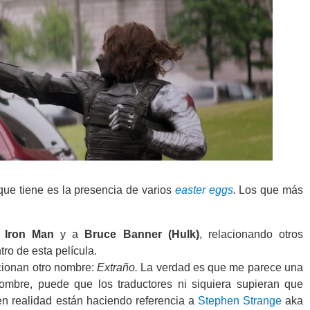
 que tiene es la presencia de varios
easter eggs
.
Los que más
a
Iron Man
y a
Bruce Banner (Hulk)
, relacionando otros
ro de esta película.
ionan otro nombre:
Extraño.
La verdad es que me parece una
mbre, puede que los traductores ni siquiera supieran que
 realidad están haciendo referencia a
Stephen Strange
aka