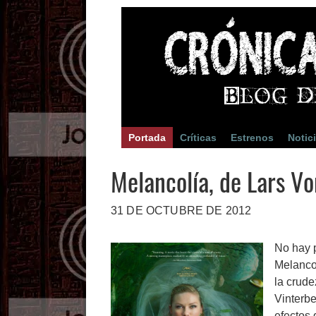
Portada
Críticas
Estrenos
Notic
Melancolía, de Lars Vo
31 DE OCTUBRE DE 2012
No hay p
Melancol
la crude
Vinterbe
efectos