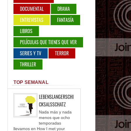
DOCUMENTAL
DRAMA
ENTREVISTAS
FANTASÍA
LIBROS
PELÍCULAS QUE TIENES QUE VER
SERIES Y TV
TERROR
THRILLER
TOP SEMANAL
LEBENSLANGERSCHI
CKSALSSCHATZ
Nada más y nada
menos que ocho
temporadas
llevamos en How I met your