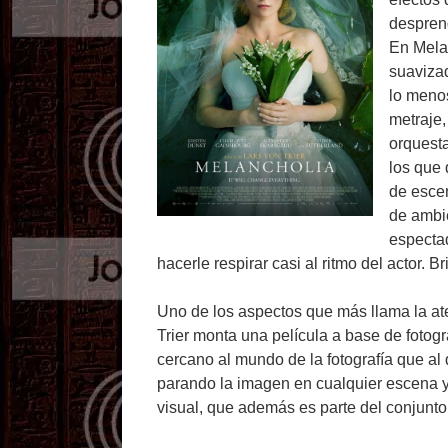
despren
En Mela
suavizad
lo menos
metraje,
orquesta
los que 
de escen
de ambi
espectad
hacerle respirar casi al ritmo del actor. Bri
Uno de los aspectos que más llama la ate
Trier monta una película a base de foto
cercano al mundo de la fotografía que al d
parando la imagen en cualquier escena y
visual, que además es parte del conjunto