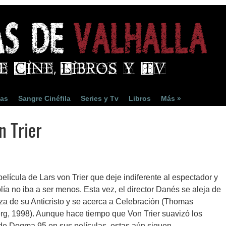
ias
Sangre Cinéfila
Series y Tv
Libros
Más »
n Trier
elícula de Lars von Trier que deje indiferente al espectador y
ía no iba a ser menos. Esta vez, el director Danés se aleja de
za de su Anticristo y se acerca a Celebración (Thomas
rg, 1998). Aunque hace tiempo que Von Trier suavizó los
 de Dogma 95 en sus películas, estas aún siguen