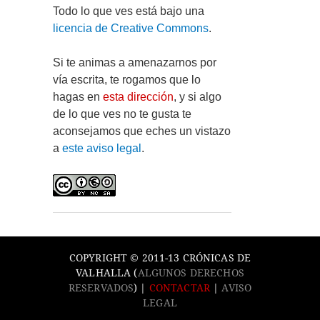
Todo lo que ves está bajo una
licencia de Creative Commons
.
Si te animas a amenazarnos por
vía escrita, te rogamos que lo
hagas en
esta dirección
, y si algo
de lo que ves no te gusta te
aconsejamos que eches un vistazo
a
este aviso legal
.
COPYRIGHT © 2011-13 CRÓNICAS DE
VALHALLA (
ALGUNOS DERECHOS
RESERVADOS
) |
CONTACTAR
|
AVISO
LEGAL