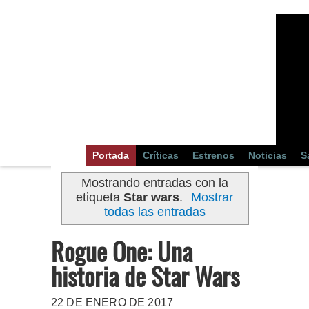
Portada
Críticas
Estrenos
Noticias
S
Mostrando entradas con la
etiqueta
Star wars
.
Mostrar
todas las entradas
Rogue One: Una
historia de Star Wars
22 DE ENERO DE 2017