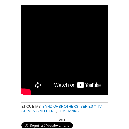
ETIQUETAS:
BAND OF BROTHERS
,
SERIES Y TV
,
STEVEN SPIELBERG
,
TOM HANKS
TWEET