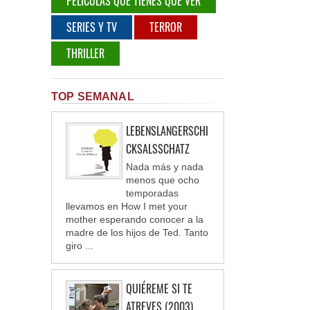
PELÍCULAS QUE TIENES QUE VER
SERIES Y TV
TERROR
THRILLER
TOP SEMANAL
LEBENSLANGERSCHI
CKSALSSCHATZ
Nada más y nada
menos que ocho
temporadas
llevamos en How I met your
mother esperando conocer a la
madre de los hijos de Ted. Tanto
giro ...
QUIÉREME SI TE
ATREVES (2003)