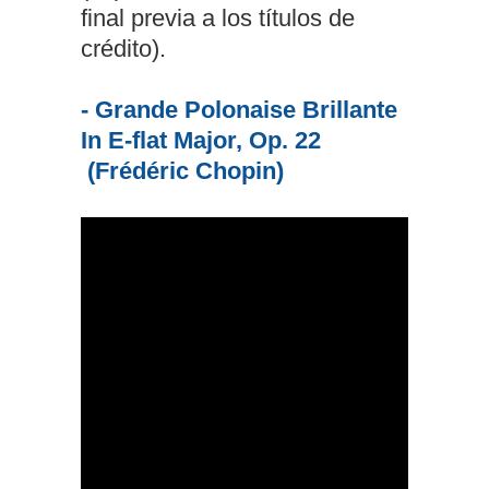
final previa a los títulos de
crédito).
- Grande Polonaise Brillante
In E-flat Major, Op. 22
(Frédéric Chopin)