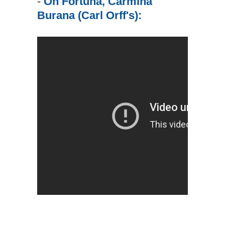
-
Oh Fortuna, Carmina
Burana (Carl Orff's):