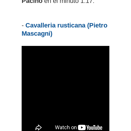
Pacino
en el minuto 1:17.
-
Cavalleria rusticana (Pietro
Mascagni)