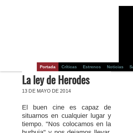
Portada
Críticas
Estrenos
Noticias
S
La ley de Herodes
13 DE MAYO DE 2014
El buen cine es capaz de
situarnos en cualquier lugar y
tiempo. "Nos colocamos en la
burbuja" y nos dejamos llevar.