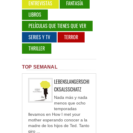
ENTREVISTAS
FANTASÍA
LIBROS
PELÍCULAS QUE TIENES QUE VER
SERIES Y TV
TERROR
THRILLER
TOP SEMANAL
LEBENSLANGERSCHI
CKSALSSCHATZ
Nada más y nada
menos que ocho
temporadas
llevamos en How I met your
mother esperando conocer a la
madre de los hijos de Ted. Tanto
giro ...