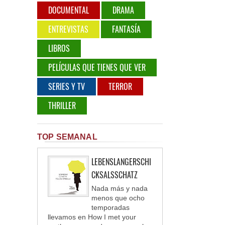
DOCUMENTAL
DRAMA
ENTREVISTAS
FANTASÍA
LIBROS
PELÍCULAS QUE TIENES QUE VER
SERIES Y TV
TERROR
THRILLER
TOP SEMANAL
LEBENSLANGERSCHI
CKSALSSCHATZ
Nada más y nada
menos que ocho
temporadas
llevamos en How I met your