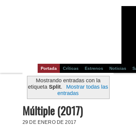
Portada
Críticas
Estrenos
Noticias
S
Mostrando entradas con la
etiqueta
Split
.
Mostrar todas las
entradas
Múltiple (2017)
29 DE ENERO DE 2017