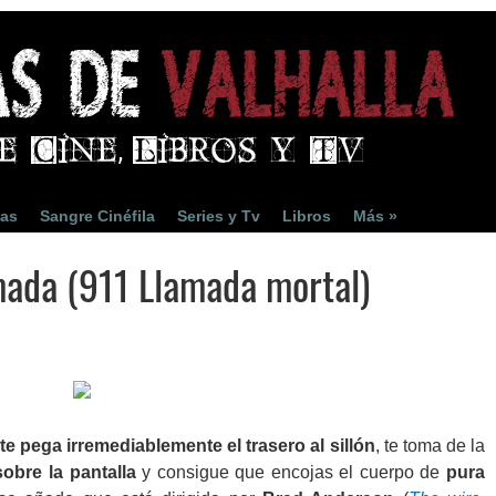
ias
Sangre Cinéfila
Series y Tv
Libros
Más »
amada (911 Llamada mortal)
te pega irremediablemente el trasero al sillón
, te toma de la
 sobre la pantalla
y consigue que encojas el cuerpo de
pura