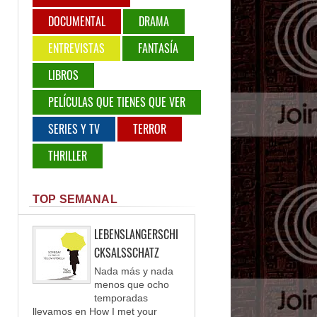
DOCUMENTAL
DRAMA
ENTREVISTAS
FANTASÍA
LIBROS
PELÍCULAS QUE TIENES QUE VER
SERIES Y TV
TERROR
THRILLER
TOP SEMANAL
LEBENSLANGERSCHI
CKSALSSCHATZ
Nada más y nada
menos que ocho
temporadas
llevamos en How I met your