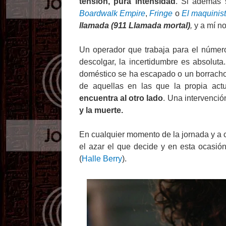
tensión, pura intensidad
. Si además 
Boardwalk Empire
,
Fringe
o
El maquinis
llamada (911 Llamada mortal)
,
y a mí no
Un operador que trabaja para el númer
descolgar, la incertidumbre es absolut
doméstico se ha escapado o un borracho
de aquellas en las que la propia ac
encuentra al otro lado
. Una intervenció
y la muerte.
En cualquier momento de la jornada y a 
el azar el que decide y en esta ocasión
(
Halle Berry
).