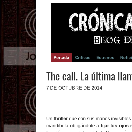
Portada
Críticas
Estrenos
Notic
The call. La última ll
7 DE OCTUBRE DE 2014
Un
thriller
que con sus manos invisibles
mandíbula obligándote a
fijar los ojos