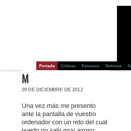
Portada
Críticas
Estrenos
Noticias
S
M
29 DE DICIEMBRE DE 2012
Una vez más me presento
ante la pantalla de vuestro
ordenador con un reto del cual
puedo no salir muy airoso: