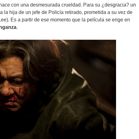
o hace con una desmesurada crueldad. Para su ¿desgracia? un
la hija de un jefe de Policía retirado, prometida a su vez de
e). Es a partir de ese momento que la película se erige en
nganza
.