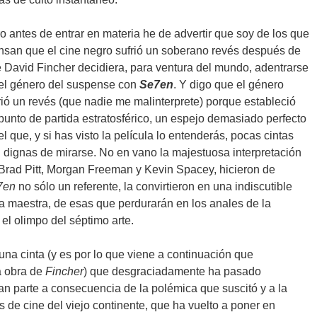
o antes de entrar en materia he de advertir que soy de los que
nsan que el cine negro sufrió un soberano revés después de
 David Fincher decidiera, para ventura del mundo, adentrarse
el género del suspense con
Se7en
. Y digo que el género
rió un revés (que nadie me malinterprete) porque estableció
punto de partida estratosférico, un espejo demasiado perfecto
el que, y si has visto la película lo entenderás, pocas cintas
 dignas de mirarse. No en vano la majestuosa interpretación
Brad Pitt, Morgan Freeman y Kevin Spacey, hicieron de
7en
no sólo un referente, la convirtieron en una indiscutible
a maestra, de esas que perdurarán en los anales de la
el olimpo del séptimo arte.
 una cinta (y es por lo que viene a continuación que
a obra de
Fincher
) que desgraciadamente ha pasado
ran parte a consecuencia de la polémica que suscitó y a la
 de cine del viejo continente, que ha vuelto a poner en