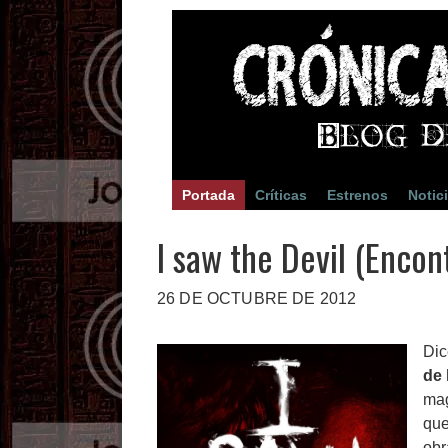
Portada
Críticas
Estrenos
Notic
I saw the Devil (Encon
26 DE OCTUBRE DE 2012
Dic
de 
mag
que
obr