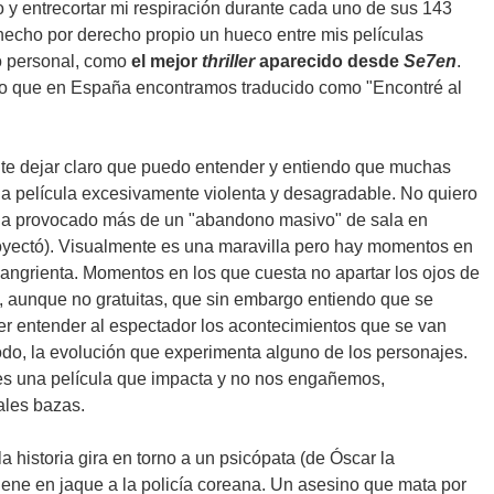
o y entrecortar mi respiración durante cada uno de sus 143
hecho por derecho propio un hueco entre mis películas
lo personal, como
el mejor
thriller
aparecido desde
Se7en
.
ítulo que en España encontramos traducido como "Encontré al
te dejar claro que puedo entender y entiendo que muchas
na película excesivamente violenta y desagradable. No quiero
ha provocado más de un "abandono masivo" de sala en
royectó). Visualmente es una maravilla pero hay momentos en
sangrienta. Momentos en los que cuesta no apartar los ojos de
s, aunque no gratuitas, que sin embargo entiendo que se
er entender al espectador los acontecimientos que se van
todo, la evolución que experimenta alguno de los personajes.
 es una película que impacta y no nos engañemos,
ales bazas.
a historia gira en torno a un psicópata (de Óscar la
iene en jaque a la policía coreana. Un asesino que mata por