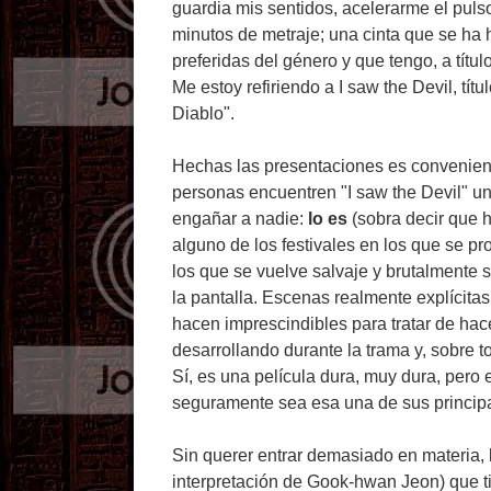
guardia mis sentidos, acelerarme el puls
minutos de metraje; una cinta que se ha 
preferidas del género y que tengo, a títu
Me estoy refiriendo a I saw the Devil, t
Diablo".
Hechas las presentaciones es convenien
personas encuentren "I saw the Devil" u
engañar a nadie:
lo es
(sobra decir que 
alguno de los festivales en los que se p
los que se vuelve salvaje y brutalmente 
la pantalla. Escenas realmente explícita
hacen imprescindibles para tratar de hac
desarrollando durante la trama y, sobre 
Sí, es una película dura, muy dura, pero
seguramente sea esa una de sus princip
Sin querer entrar demasiado en materia, l
interpretación de Gook-hwan Jeon) que t