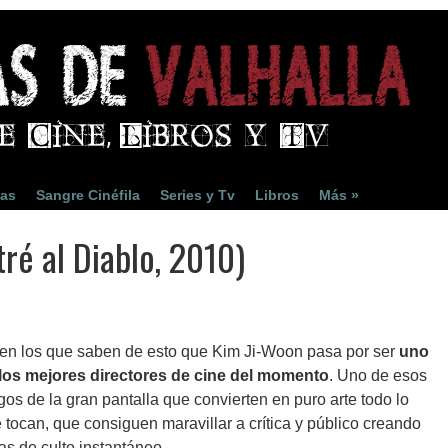
ias
Sangre Cinéfila
Series y Tv
Libros
Más »
tré al Diablo, 2010)
en los que saben de esto que Kim Ji-Woon pasa por ser
uno
los mejores directores de cine del momento
. Uno de esos
os de la gran pantalla que convierten en puro arte todo lo
 tocan, que consiguen maravillar a crítica y público creando
as de culto instantáneo.