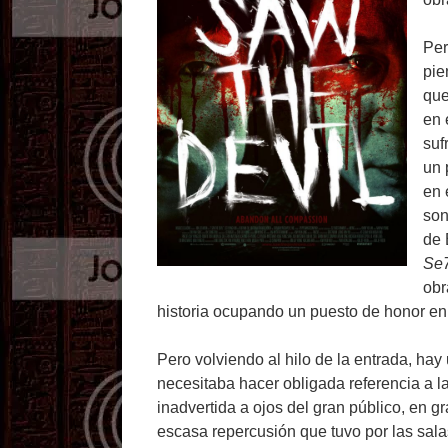
Per
pie
que
en 
suf
un 
en 
son
de 
Se
obr
historia ocupando un puesto de honor en 
Pero volviendo al hilo de la entrada, hay
necesitaba hacer obligada referencia a l
inadvertida a ojos del gran público, en g
escasa repercusión que tuvo por las salas