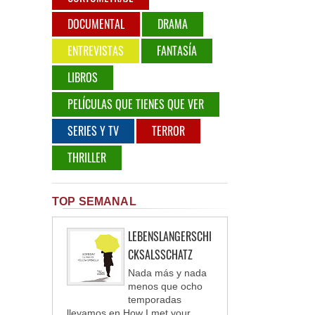
DOCUMENTAL
DRAMA
ENTREVISTAS
FANTASÍA
LIBROS
PELÍCULAS QUE TIENES QUE VER
SERIES Y TV
TERROR
THRILLER
TOP SEMANAL
LEBENSLANGERSCHI
CKSALSSCHATZ
Nada más y nada
menos que ocho
temporadas
llevamos en How I met your