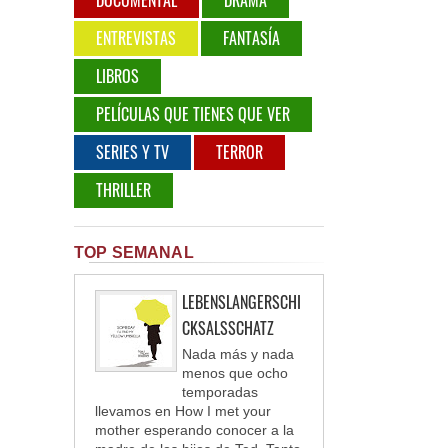
ENTREVISTAS
FANTASÍA
LIBROS
PELÍCULAS QUE TIENES QUE VER
SERIES Y TV
TERROR
THRILLER
TOP SEMANAL
LEBENSLANGERSCHI
CKSALSSCHATZ
Nada más y nada
menos que ocho
temporadas
llevamos en How I met your
mother esperando conocer a la