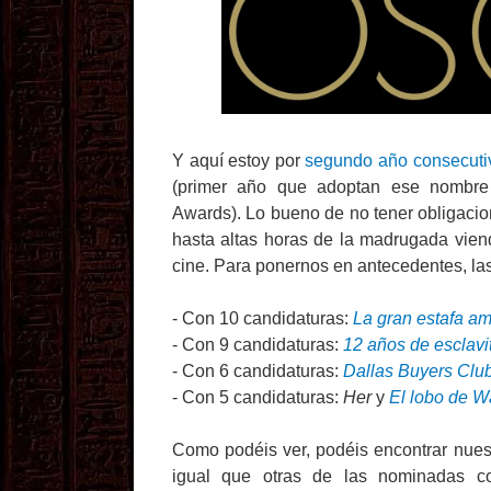
Y aquí estoy por
segundo año consecuti
(primer año que adoptan ese nombre
Awards). Lo bueno de no tener obligaci
hasta altas horas de la madrugada vien
cine. Para ponernos en antecedentes, l
- Con 10 candidaturas:
La gran estafa a
- Con 9 candidaturas:
12 años de esclavi
- Con 6 candidaturas:
Dallas Buyers Clu
- Con 5 candidaturas:
Her
y
El lobo de Wa
Como podéis ver, podéis encontrar nuest
igual que otras de las nominadas