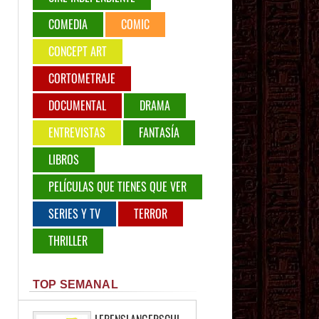
COMEDIA
COMIC
CONCEPT ART
CORTOMETRAJE
DOCUMENTAL
DRAMA
ENTREVISTAS
FANTASÍA
LIBROS
PELÍCULAS QUE TIENES QUE VER
SERIES Y TV
TERROR
THRILLER
TOP SEMANAL