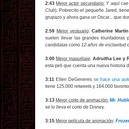
2:43
Mejor actor secundario:
Y aquí cae 
Club
). Pobrecito el pequeño Jared, tien
grupazo y ahora gana un Oscar... que dur
2:59
Mejor vestuario
:
Catherine Martin
suelen llevar las grandes triunfadoras 
candidatas como
12 años de esclavitud
3:00
Mejor maquillaje
:
Adruitha Lee y
esta peli que cuenta una nueva historia d
3:11
Ellen DeGeneres
se hace una aut
tiene 125.000 retweets y 164.000 favorito
3:13
Mejor corto de animación:
Mr. Hubl
se lo lleva el corto de Disney.
3:15
Mejor película de animación
:
Froze