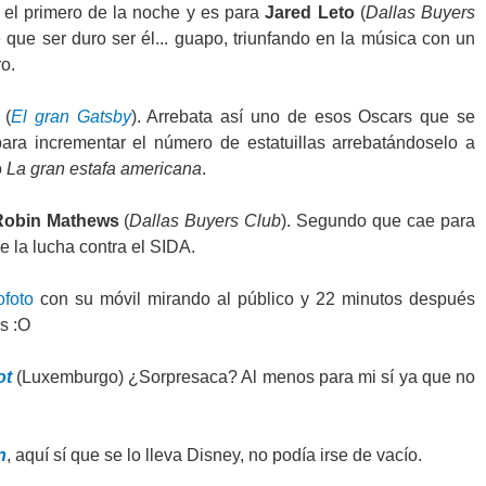
el primero de la noche y es para
Jared Leto
(
Dallas Buyers
e que ser duro ser él... guapo, triunfando en la música con un
o.
(
El gran Gatsby
). Arrebata así uno de esos Oscars que se
para incrementar el número de estatuillas arrebatándoselo a
o
La gran estafa americana
.
 Robin Mathews
(
Dallas Buyers Club
). Segundo que cae para
e la lucha contra el SIDA.
ofoto
con su móvil mirando al público y 22 minutos después
s :O
ot
(Luxemburgo) ¿Sorpresaca? Al menos para mi sí ya que no
n
, aquí sí que se lo lleva Disney, no podía irse de vacío.