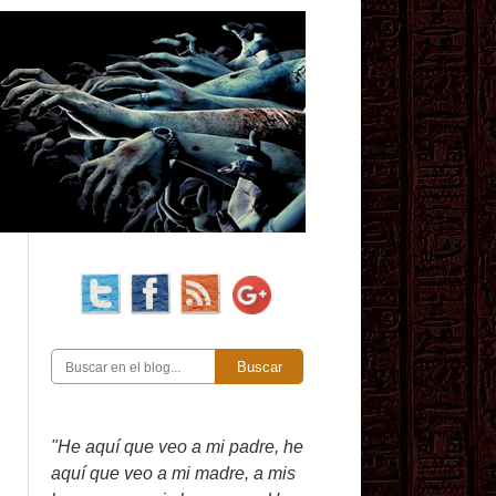
Buscar
"He aquí que veo a mi padre, he
aquí que veo a mi madre, a mis