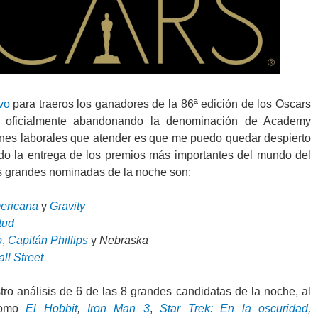
vo
para traeros los ganadores de la 86ª edición de los Oscars
 oficialmente abandonando la denominación de Academy
ones laborales que atender es que me puedo quedar despierto
do la entrega de los premios más importantes del mundo del
as grandes nominadas de la noche son:
mericana
y
Gravity
tud
b
,
Capitán Phillips
y
Nebraska
ll Street
ro análisis de 6 de las 8 grandes candidatas de la noche, al
 como
El Hobbit
,
Iron Man 3
,
Star Trek: En la oscuridad
,