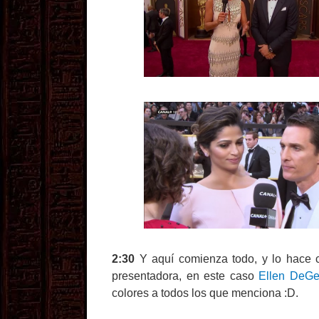
2:30
Y aquí comienza todo, y lo hace co
presentadora, en este caso
Ellen DeGe
colores a todos los que menciona :D.