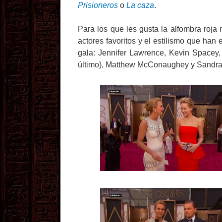
Prisioneros
o
La caza
.
Para los que les gusta la alfombra roja
actores favoritos y el estilismo que han
gala: Jennifer Lawrence, Kevin Spacey
último), Matthew McConaughey y Sandra