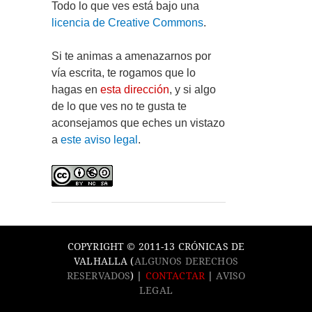
Todo lo que ves está bajo una
licencia de Creative Commons
.
Si te animas a amenazarnos por
vía escrita, te rogamos que lo
hagas en
esta dirección
, y si algo
de lo que ves no te gusta te
aconsejamos que eches un vistazo
a
este aviso legal
.
COPYRIGHT © 2011-13 CRÓNICAS DE
VALHALLA (
ALGUNOS DERECHOS
RESERVADOS
) |
CONTACTAR
|
AVISO
LEGAL