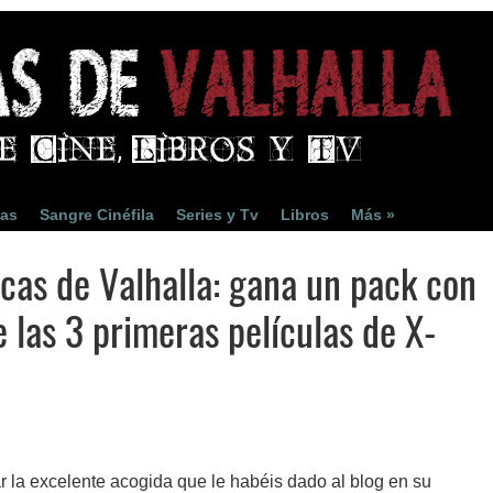
ias
Sangre Cinéfila
Series y Tv
Libros
Más »
cas de Valhalla: gana un pack con
e las 3 primeras películas de X-
 la excelente acogida que le habéis dado al blog en su