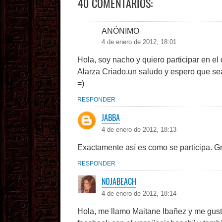
40 COMENTARIOS:
ANÓNIMO
4 de enero de 2012, 18:01
Hola, soy nacho y quiero participar en e
Alarza Criado.un saludo y espero que sea
=)
RESPONDER
JABBA
4 de enero de 2012, 18:13
Exactamente así es como se participa. Gr
RESPONDER
NOJABEACH
4 de enero de 2012, 18:14
Hola, me llamo Maitane Ibañez y me gusta