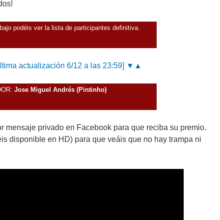
dos!
jo podéis ver la lista de participantes definitiva.
[Última actualización 6/12 a las 23:59] ▼▲
DOR:
Jose Miguel Andrés (Pintinho)
or mensaje privado en Facebook para que reciba su premio.
néis disponible en HD) para que veáis que no hay trampa ni