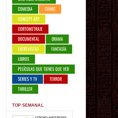
COMEDIA
COMIC
CONCEPT ART
CORTOMETRAJE
DOCUMENTAL
DRAMA
ENTREVISTAS
FANTASÍA
LIBROS
PELÍCULAS QUE TIENES QUE VER
SERIES Y TV
TERROR
THRILLER
TOP SEMANAL