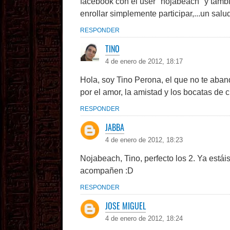
facebook con el user "nojabeach" y tamb
enrollar simplemente participar,...un 
RESPONDER
TINO
4 de enero de 2012, 18:17
Hola, soy Tino Perona, el que no te aban
por el amor, la amistad y los bocatas de c
RESPONDER
JABBA
4 de enero de 2012, 18:23
Nojabeach, Tino, perfecto los 2. Ya estái
acompañen :D
RESPONDER
JOSE MIGUEL
4 de enero de 2012, 18:24