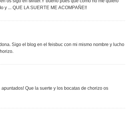
ien os sigo en twitter.Y bueno pues que como no me quiero
saludo y ... QUE LA SUERTE ME ACOMPAÑE!!
dona. Sigo el blog en el feisbuc con mi mismo nombre y lucho
horizo.
s apuntados! Que la suerte y los bocatas de chorizo os