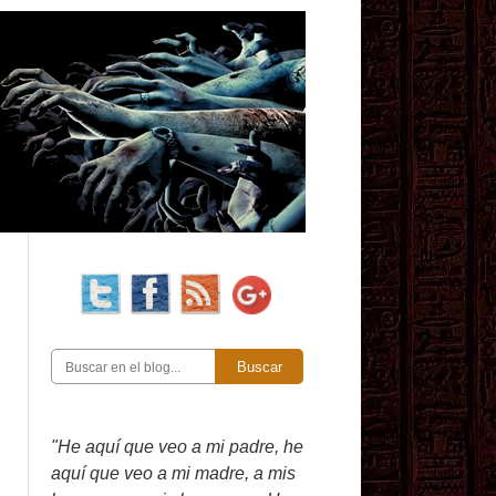
Buscar
"He aquí que veo a mi padre, he
aquí que veo a mi madre, a mis