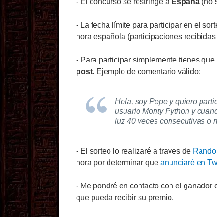
- El concurso se restringe a
España
(no 
- La fecha límite para participar en el so
hora española (participaciones recibidas
- Para participar simplemente tienes que
post
. Ejemplo de comentario válido:
Hola, soy Pepe y quiero parti
usuario Monty Python y cuand
luz 40 veces consecutivas o m
- El sorteo lo realizaré a traves de
Rando
hora por determinar que
anunciaré en Twi
- Me pondré en contacto con el ganador
que pueda recibir su premio.