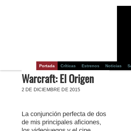
Portada
Críticas
Estrenos
Noticias
S
Warcraft: El Origen
2 DE DICIEMBRE DE 2015
La conjunción perfecta de dos
de mis principales aficiones,
los videojuegos y el cine,