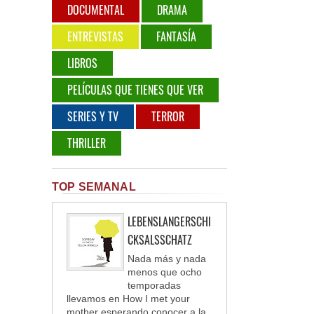
DOCUMENTAL
DRAMA
ENTREVISTAS
FANTASÍA
LIBROS
PELÍCULAS QUE TIENES QUE VER
SERIES Y TV
TERROR
THRILLER
TOP SEMANAL
LEBENSLANGERSCHI
CKSALSSCHATZ
Nada más y nada
menos que ocho
temporadas
llevamos en How I met your
mother esperando conocer a la