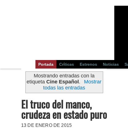
Portada
Críticas
Estrenos
Noticias
S
Mostrando entradas con la
etiqueta
Cine Español
.
Mostrar
todas las entradas
El truco del manco,
crudeza en estado puro
13 DE ENERO DE 2015