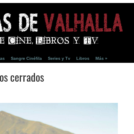
ias
Sangre Cinéfila
Series y Tv
Libros
Más »
ojos cerrados