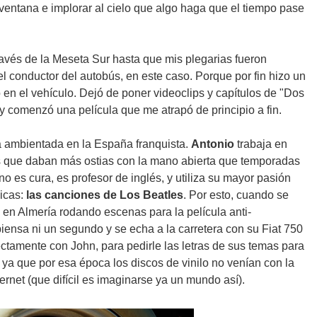
ventana e implorar al cielo que algo haga que el tiempo pase
través de la Meseta Sur hasta que mis plegarias fueron
 conductor del autobús, en este caso. Porque por fin hizo un
 en el vehículo. Dejó de poner videoclips y capítulos de "Dos
y comenzó una película que me atrapó de principio a fin.
 ambientada en la España franquista.
Antonio
trabaja en
s que daban más ostias con la mano abierta que temporadas
no es cura, es profesor de inglés, y utiliza su mayor pasión
nicas:
las canciones de Los Beatles
. Por esto, cuando se
en Almería rodando escenas para la película anti-
 piensa ni un segundo y se echa a la carretera con su Fiat 750
ectamente con John, para pedirle las letras de sus temas para
 ya que por esa época los discos de vinilo no venían con la
nternet (que difícil es imaginarse ya un mundo así).