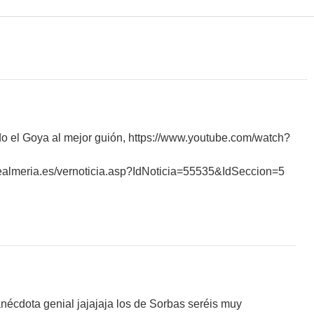
o el Goya al mejor guión, https://www.youtube.com/watch?
dealmeria.es/vernoticia.asp?IdNoticia=55535&IdSeccion=5
anécdota genial jajajaja los de Sorbas seréis muy