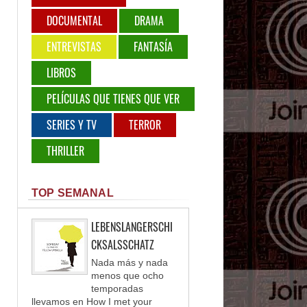
DOCUMENTAL
DRAMA
ENTREVISTAS
FANTASÍA
LIBROS
PELÍCULAS QUE TIENES QUE VER
SERIES Y TV
TERROR
THRILLER
TOP SEMANAL
LEBENSLANGERSCHI
CKSALSSCHATZ
Nada más y nada
menos que ocho
temporadas
llevamos en How I met your